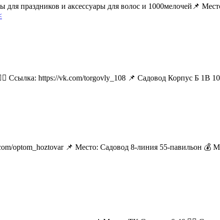
ары для праздников и аксессуары для волос и 1000мелочей📌 М
<
🏻 Ссылка: https://vk.com/torgovly_108 📌 Садовод Корпус Б 1В 1
k.com/optom_hoztovar 📌 Место: Садовод 8-линия 55-павильон 💰 