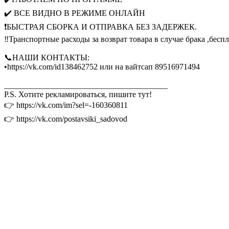
✔️ ВСЕ ВИДНО В РЕЖИМЕ ОНЛАЙН
❗️БЫСТРАЯ СБОРКА И ОТПРАВКА БЕЗ ЗАДЕРЖЕК.
‼️Транспортные расходы за возврат товара в случае брака ,бесп
📞НАШИ КОНТАКТЫ:
•https://vk.com/id138462752 или на вайтсап 89516971494
________________________________________
P.S. Хотите рекламироваться, пишите тут!
👉 https://vk.com/im?sel=-160360811
👉 https://vk.com/postavsiki_sadovod