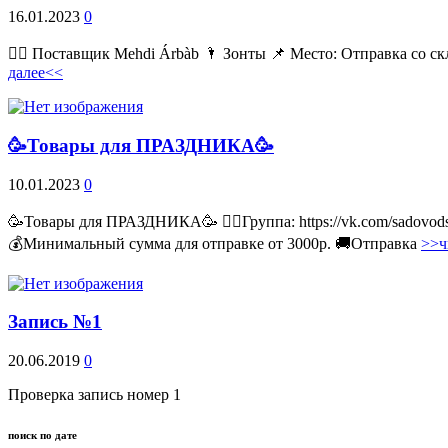
16.01.2023
0
💁‍♂ Поставщик Mehdi Árbàb 🌂 Зонты 📌 Место: Отправка со ск
далее<<
🥳Товары для ПРАЗДНИКА🥳
10.01.2023
0
🥳Товары для ПРАЗДНИКА🥳 👉🏻Группа: https://vk.com/sadovodss
💰Минимальный сумма для отправке от 3000р. 🚚Отправка
>>ч
Запись №1
20.06.2019
0
Проверка запись номер 1
поиск по дате