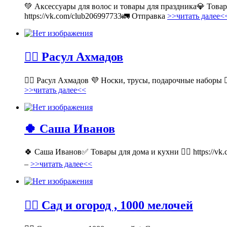
💚 Аксессуары для волос и товары для праздника💎 Тов
https://vk.com/club206997733🚛 Отправка
>>читать далее<
💁‍♂ Расул Ахмадов
💁‍♂ Расул Ахмадов 💜 Носки, трусы, подарочные наборы 👉
>>читать далее<<
🍀 Саша Иванов
🍀 Саша Иванов✅ Товары для дома и кухни 👉🏻 https://v
–
>>читать далее<<
💁‍♂ Сад и огород , 1000 мелочей