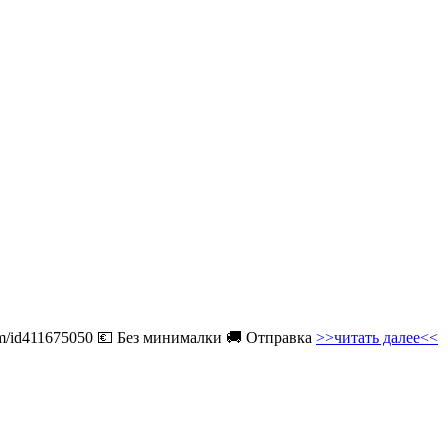
com/id411675050 💶 Без минималки 🚚 Отправка
>>читать далее<<