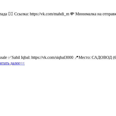
лада 👉🏻 Ссылка: https://vk.com/mahdi_m 💸 Минималка на отпра
ale ✅Sahil Iqbal: https://vk.com/siqbal3000 📍Место: САДОВОД (
итать далее<<