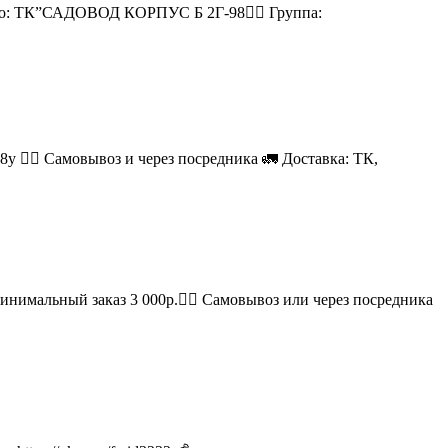
есто: ТК”САДОВОД КОРПУС Б 2Г-98👉🏻 Группа:
08у 🚶‍♂ Самовывоз и через посредника 🚛 Доставка: ТК,
Минимальный заказ 3 000р.🚶‍♀ Самовывоз или через посредника