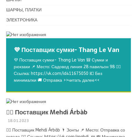
ШАРФЫ, ПЛАТКИ
ЭЛЕКТРОНИКА
💜 Поставщик сумки- Thang Le Van
💜 Поставщик сумки- Thang Le Van 🎒 Сумки и
рюкзаки 📌 Место: Садовод линия 28 павильон 98 👉🏻
Ссылка: https://vk.com/id411675050 💶 Без
минималки 🚚 Отправка
>>читать далее<<
💁‍♂ Поставщик Mehdi Árbàb
18.01.2023
💁‍♂ Поставщик Mehdi Árbàb 🌂 Зонты 📌 Место: Отправка со
склада 👉🏻 Ссылка: https://vk.com/mahdi_m 💸 Минималка