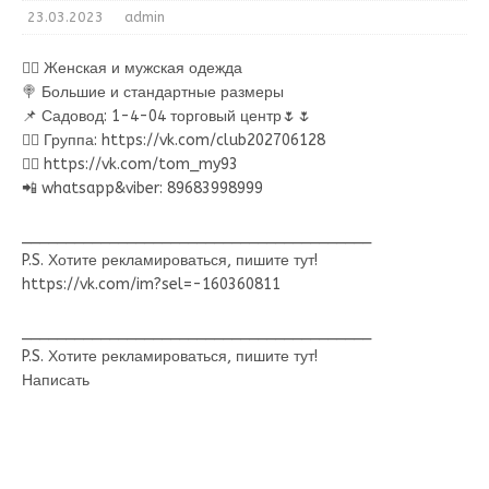
23.03.2023
admin
🙍‍♀ Женская и мужская одежда
🍭 Большие и стандартные размеры
📌 Садовод: 1-4-04 торговый центр🌷🌷
👉🏻 Группа: https://vk.com/club202706128
👉🏻 https://vk.com/tom_my93
📲 whatsapp&viber: 89683998999
________________________________________
P.S. Хотите рекламироваться, пишите тут!
https://vk.com/im?sel=-160360811
________________________________________
P.S. Хотите рекламироваться, пишите тут!
Написать