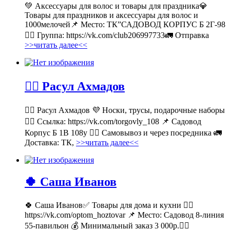
💚 Аксессуары для волос и товары для праздника💎
Товары для праздников и аксессуары для волос и
1000мелочей📌 Место: ТК”САДОВОД КОРПУС Б 2Г-98
👉🏻 Группа: https://vk.com/club206997733🚛 Отправка
>>читать далее<<
💁‍♂ Расул Ахмадов
💁‍♂ Расул Ахмадов 💜 Носки, трусы, подарочные наборы
👉🏻 Ссылка: https://vk.com/torgovly_108 📌 Садовод
Корпус Б 1В 108у 🚶‍♂ Самовывоз и через посредника 🚛
Доставка: ТК,
>>читать далее<<
🍀 Саша Иванов
🍀 Саша Иванов✅ Товары для дома и кухни 👉🏻
https://vk.com/optom_hoztovar 📌 Место: Садовод 8-линия
55-павильон 💰 Минимальный заказ 3 000р.🚶‍♀