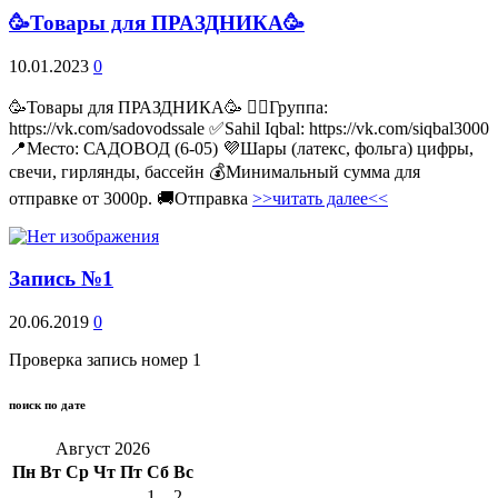
🥳Товары для ПРАЗДНИКА🥳
10.01.2023
0
🥳Товары для ПРАЗДНИКА🥳 👉🏻Группа:
https://vk.com/sadovodssale ✅Sahil Iqbal: https://vk.com/siqbal3000
📍Место: САДОВОД (6-05) 💜Шары (латекс, фольга) цифры,
свечи, гирлянды, бассейн 💰Минимальный сумма для
отправке от 3000р. 🚚Отправка
>>читать далее<<
Запись №1
20.06.2019
0
Проверка запись номер 1
поиск по дате
Август 2026
Пн
Вт
Ср
Чт
Пт
Сб
Вс
1
2