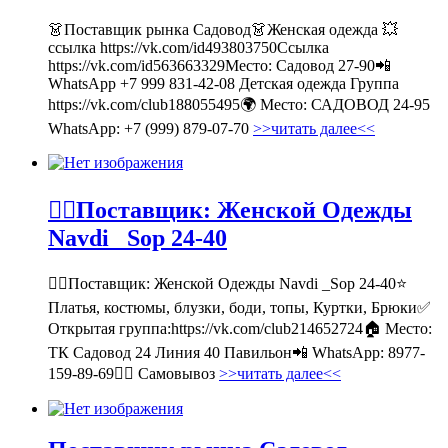
👗Поставщик рынка Садовод👗Женская одежда 💥
ссылка https://vk.com/id493803750Ссылка
https://vk.com/id563663329Место: Садовод 27-90📲
WhatsApp +7 999 831-42-08 Детская одежда Группа
https://vk.com/club188055495🌍 Место: САДОВОД 24-95
WhatsApp: +7 (999) 879-07-70
>>читать далее<<
💁‍♂Поставщик: Женской Одежды
Navdi _Sop 24-40
💁‍♂Поставщик: Женской Одежды Navdi _Sop 24-40⭐
Платья, костюмы, блузки, боди, топы, Куртки, Брюки✅
Открытая группа:https://vk.com/club214652724🏠 Место:
ТК Садовод 24 Линия 40 Павильон📲 WhatsApp: 8977-
159-89-69🚶‍♀ Самовывоз
>>читать далее<<