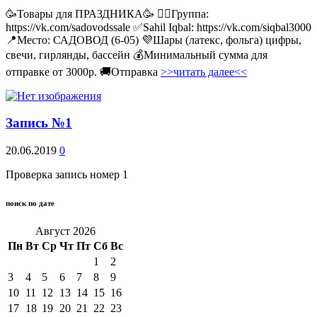
🥳Товары для ПРАЗДНИКА🥳 👉🏻Группа:
https://vk.com/sadovodssale ✅Sahil Iqbal: https://vk.com/siqbal3000
📍Место: САДОВОД (6-05) 💜Шары (латекс, фольга) цифры,
свечи, гирлянды, бассейн 💰Минимальный сумма для
отправке от 3000р. 🚚Отправка
>>читать далее<<
Запись №1
20.06.2019
0
Проверка запись номер 1
поиск по дате
Август 2026
Пн
Вт
Ср
Чт
Пт
Сб
Вс
1
2
3
4
5
6
7
8
9
10
11
12
13
14
15
16
17
18
19
20
21
22
23