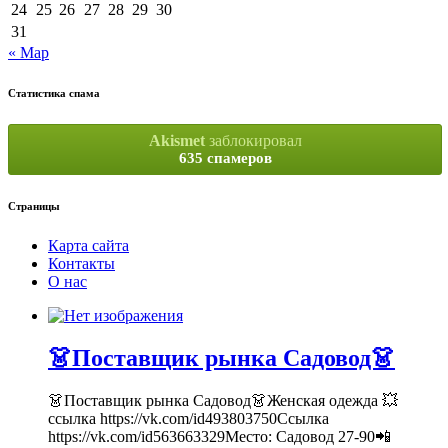
24
25
26
27
28
29
30
31
« Мар
Статистика спама
Akismet
заблокировал
635 спамеров
Страницы
Карта сайта
Контакты
О нас
👗Поставщик рынка Садовод👗
👗Поставщик рынка Садовод👗Женская одежда 💥
ссылка https://vk.com/id493803750Ссылка
https://vk.com/id563663329Место: Садовод 27-90📲