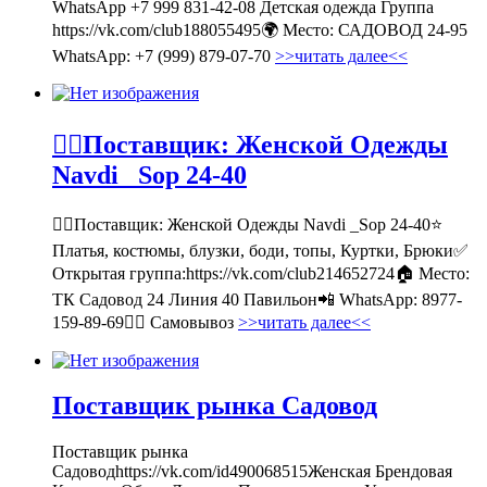
WhatsApp +7 999 831-42-08 Детская одежда Группа
https://vk.com/club188055495🌍 Место: САДОВОД 24-95
WhatsApp: +7 (999) 879-07-70
>>читать далее<<
💁‍♂Поставщик: Женской Одежды
Navdi _Sop 24-40
💁‍♂Поставщик: Женской Одежды Navdi _Sop 24-40⭐
Платья, костюмы, блузки, боди, топы, Куртки, Брюки✅
Открытая группа:https://vk.com/club214652724🏠 Место:
ТК Садовод 24 Линия 40 Павильон📲 WhatsApp: 8977-
159-89-69🚶‍♀ Самовывоз
>>читать далее<<
Поставщик рынка Садовод
Поставщик рынка
Садоводhttps://vk.com/id490068515Женская Брендовая