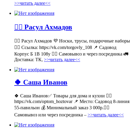
>>читать далее<<
💁‍♂ Расул Ахмадов
💁‍♂ Расул Ахмадов 💜 Носки, трусы, подарочные наборы
👉🏻 Ссылка: https://vk.com/torgovly_108 📌 Садовод
Корпус Б 1В 108у 🚶‍♂ Самовывоз и через посредника 🚛
Доставка: ТК,
>>читать далее<<
🍀 Саша Иванов
🍀 Саша Иванов✅ Товары для дома и кухни 👉🏻
https://vk.com/optom_hoztovar 📌 Место: Садовод 8-линия
55-павильон 💰 Минимальный заказ 3 000р.🚶‍♀
Самовывоз или через посредника –
>>читать далее<<