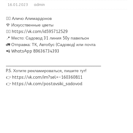
16.01.2023
admin
🙋‍♂ Аличо Алимардонов
🌹 Искусственные цветы
👉🏻 https://vk.com/id595712529
📍 Место: Садовод 31 линия 50у павильон
🚛 Отправка: ТК, Автобус (Садовод) или почта
📲 WhatsApp 89636734393
________________________________________
P.S. Хотите рекламироваться, пишите тут!
👉 https://vk.com/im?sel=-160360811
👉 https://vk.com/postavsiki_sadovod