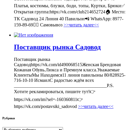
Платья, костюмы, блузки, боди, топы, Куртки, Брюки✅
Открытая группа:https://vk.com/club214652724🏠 Место:
ТК Садовод 24 Линия 40 Павильон📲 WhatsApp: 8977-
159-89-69🚶‍♀ Самовывоз
>>читать далее<<
Поставщик рынка Садовод
Поставщик рынка
Садоводhttps://vk.com/id490068515Женская Брендовая
Кожаная Обувь.Люкса и Премиум класса.Уважаемые
КлиентыМы Находимся11 линия павильоны 80/828925-
716-10-10 ИсмаилС радостью ждём всех
________________________________________P.S.
Хотите рекламироваться, пишите тут!👉
https://vk.com/im?sel=-160360811👉
https://vk.com/postavsiki_sadovod
>>читать далее<<
Рубрики
Рубрики