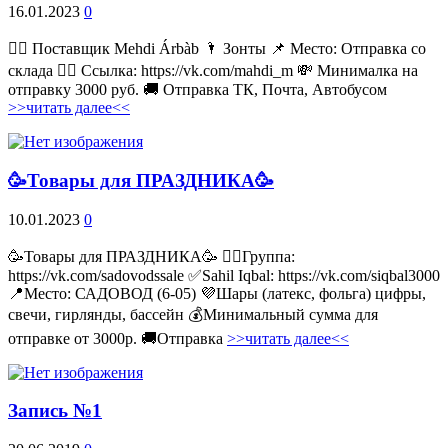
16.01.2023
0
💁‍♂ Поставщик Mehdi Árbàb 🌂 Зонты 📌 Место: Отправка со
склада 👉🏻 Ссылка: https://vk.com/mahdi_m 💸 Минималка на
отправку 3000 руб. 🚚 Отправка ТК, Почта, Автобусом
>>читать далее<<
🥳Товары для ПРАЗДНИКА🥳
10.01.2023
0
🥳Товары для ПРАЗДНИКА🥳 👉🏻Группа:
https://vk.com/sadovodssale ✅Sahil Iqbal: https://vk.com/siqbal3000
📍Место: САДОВОД (6-05) 💜Шары (латекс, фольга) цифры,
свечи, гирлянды, бассейн 💰Минимальный сумма для
отправке от 3000р. 🚚Отправка
>>читать далее<<
Запись №1