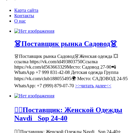
Карта сайта
Контакты
О нас
👗Поставщик рынка Садовод👗
👗Поставщик рынка Садовод👗Женская одежда 💥
ссылка https://vk.com/id493803750Ссылка
https://vk.com/id563663329Место: Садовод 27-90📲
WhatsApp +7 999 831-42-08 Детская одежда Группа
https://vk.com/club188055495🌍 Место: САДОВОД 24-95
WhatsApp: +7 (999) 879-07-70
>>читать далее<<
💁‍♂Поставщик: Женской Одежды
Navdi _Sop 24-40
💁‍♂Поставщик: Женской Одежды Navdi _Sop 24-40⭐