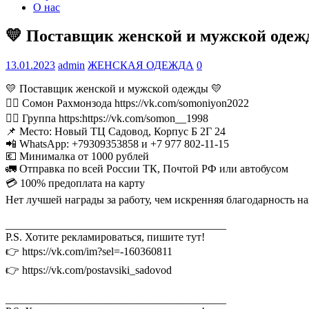
О нас
💛 Поставщик женской и мужской одеж
13.01.2023
admin
ЖЕНСКАЯ ОДЕЖДА
0
💛 Поставщик женской и мужской одежды 💛
👉🏻 Сомон Рахмонзода https://vk.com/somoniyon2022
👉🏻 Группа https:https://vk.com/somon__1998
📌 Место: Новый ТЦ Садовод, Корпус Б 2Г 24
📲 WhatsApp: +79309353858 и +7 977 802‑11‑15
💶 Минималка от 1000 рублей
🚛 Отправка по всей России ТК, Почтой РФ или автобусом
💳 100% предоплата на карту
Нет лучшей награды за работу, чем искренняя благодарность н
________________________________________
P.S. Хотите рекламироваться, пишите тут!
👉 https://vk.com/im?sel=-160360811
👉 https://vk.com/postavsiki_sadovod
________________________________________