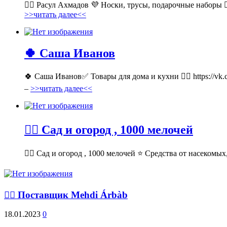
💁‍♂ Расул Ахмадов 💜 Носки, трусы, подарочные наборы 👉
>>читать далее<<
🍀 Саша Иванов
🍀 Саша Иванов✅ Товары для дома и кухни 👉🏻 https://v
–
>>читать далее<<
💁‍♂ Сад и огород , 1000 мелочей
💁‍♂ Сад и огород , 1000 мелочей ⭐ Средства от насекомых,
💁‍♂ Поставщик Mehdi Árbàb
18.01.2023
0