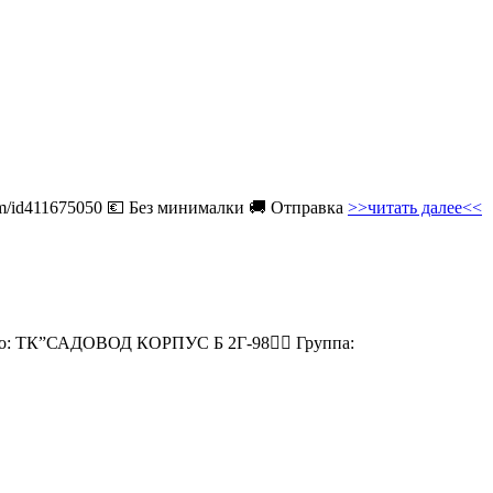
com/id411675050 💶 Без минималки 🚚 Отправка
>>читать далее<<
есто: ТК”САДОВОД КОРПУС Б 2Г-98👉🏻 Группа: