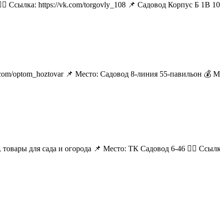
🏻 Ссылка: https://vk.com/torgovly_108 📌 Садовод Корпус Б 1В 1
k.com/optom_hoztovar 📌 Место: Садовод 8-линия 55-павильон 💰 
 товары для сада и огорода 📌 Место: ТК Садовод 6-46 👉🏻 Ссылка: