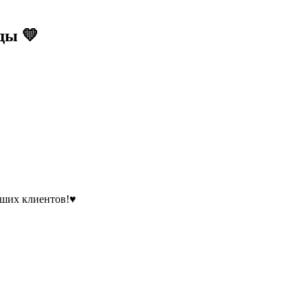
ды 💛
аших клиентов!♥