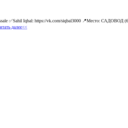
ale ✅Sahil Iqbal: https://vk.com/siqbal3000 📍Место: САДОВОД (
итать далее<<