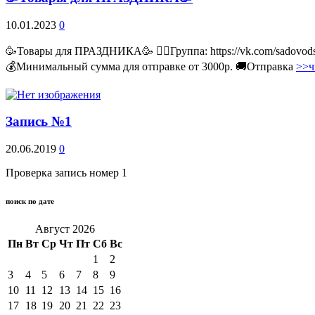
10.01.2023
0
🥳Товары для ПРАЗДНИКА🥳 👉🏻Группа: https://vk.com/sadovodss
💰Минимальный сумма для отправке от 3000р. 🚚Отправка
>>ч
Запись №1
20.06.2019
0
Проверка запись номер 1
поиск по дате
Август 2026
Пн
Вт
Ср
Чт
Пт
Сб
Вс
1
2
3
4
5
6
7
8
9
10
11
12
13
14
15
16
17
18
19
20
21
22
23