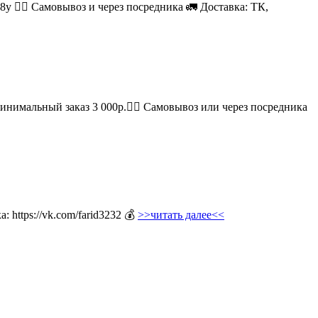
08у 🚶‍♂ Самовывоз и через посредника 🚛 Доставка: ТК,
Минимальный заказ 3 000р.🚶‍♀ Самовывоз или через посредника
 https://vk.com/farid3232 💰
>>читать далее<<