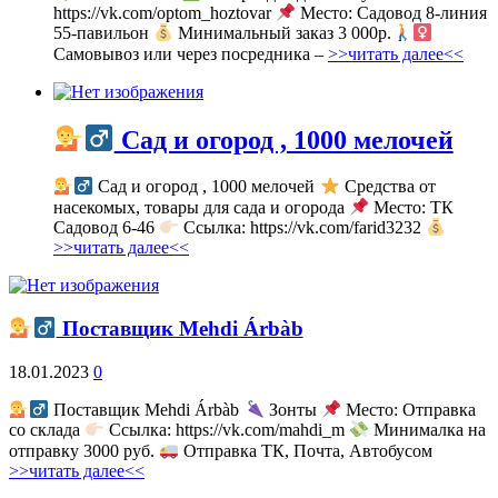
https://vk.com/optom_hoztovar
Место: Садовод 8-линия
55-павильон
Минимальный заказ 3 000р.
Самовывоз или через посредника –
>>читать далее<<
Сад и огород , 1000 мелочей
Сад и огород , 1000 мелочей
Средства от
насекомых, товары для сада и огорода
Место: ТК
Садовод 6-46
Ссылка: https://vk.com/farid3232
>>читать далее<<
Поставщик Mehdi Árbàb
18.01.2023
0
Поставщик Mehdi Árbàb
Зонты
Место: Отправка
со склада
Ссылка: https://vk.com/mahdi_m
Минималка на
отправку 3000 руб.
Отправка ТК, Почта, Автобусом
>>читать далее<<