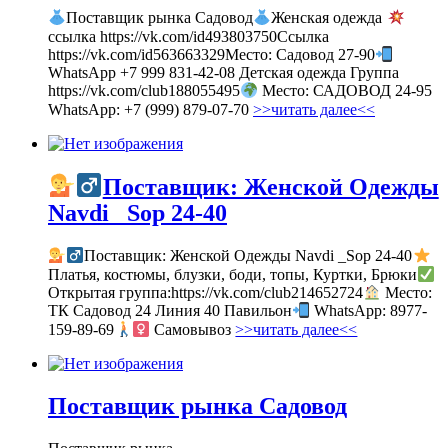
Поставщик рынка Садовод
Женская одежда
ссылка https://vk.com/id493803750Ссылка
https://vk.com/id563663329Место: Садовод 27-90
WhatsApp +7 999 831-42-08 Детская одежда Группа
https://vk.com/club188055495
Место: САДОВОД 24-95
WhatsApp: +7 (999) 879-07-70
>>читать далее<<
Поставщик: Женской Одежды
Navdi _Sop 24-40
Поставщик: Женской Одежды Navdi _Sop 24-40
Платья, костюмы, блузки, боди, топы, Куртки, Брюки
Открытая группа:https://vk.com/club214652724
Место:
ТК Садовод 24 Линия 40 Павильон
WhatsApp: 8977-
159-89-69
Самовывоз
>>читать далее<<
Поставщик рынка Садовод