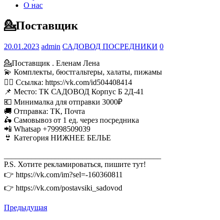
О нас
💁Поставщик
20.01.2023
admin
САДОВОД ПОСРЕДНИКИ
0
💁Поставщик . Еленам Ленa
💫 Комплекты, бюстгальтеры, халаты, пижамы
👉🏻 Ссылка: https://vk.com/id504408414
📌 Место: ТК САДОВОД Корпус Б 2Д-41
💶 Минималка для отправки 3000₽
🚚 Отправка: ТК, Почта
🛵 Самовывоз от 1 ед. через посредника
📲 Whatsap +79998509039
👙 Категория НИЖНЕЕ БЕЛЬЕ
________________________________________
P.S. Хотите рекламироваться, пишите тут!
👉 https://vk.com/im?sel=-160360811
👉 https://vk.com/postavsiki_sadovod
Предыдущая