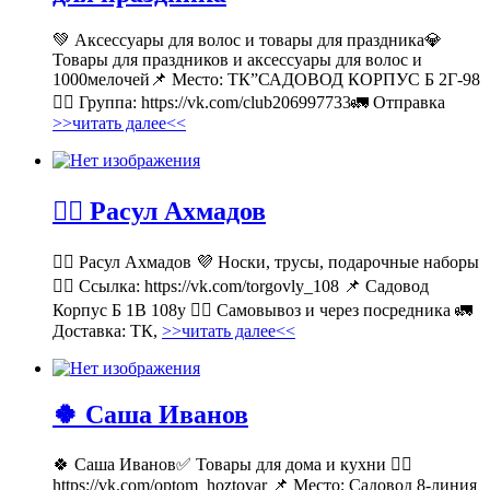
💚 Аксессуары для волос и товары для праздника💎
Товары для праздников и аксессуары для волос и
1000мелочей📌 Место: ТК”САДОВОД КОРПУС Б 2Г-98
👉🏻 Группа: https://vk.com/club206997733🚛 Отправка
>>читать далее<<
💁‍♂ Расул Ахмадов
💁‍♂ Расул Ахмадов 💜 Носки, трусы, подарочные наборы
👉🏻 Ссылка: https://vk.com/torgovly_108 📌 Садовод
Корпус Б 1В 108у 🚶‍♂ Самовывоз и через посредника 🚛
Доставка: ТК,
>>читать далее<<
🍀 Саша Иванов
🍀 Саша Иванов✅ Товары для дома и кухни 👉🏻
https://vk.com/optom_hoztovar 📌 Место: Садовод 8-линия