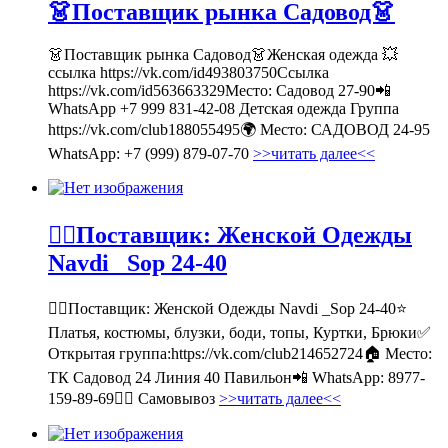
👗Поставщик рынка Садовод👗
👗Поставщик рынка Садовод👗Женская одежда 💥
ссылка https://vk.com/id493803750Ссылка
https://vk.com/id563663329Место: Садовод 27-90📲
WhatsApp +7 999 831-42-08 Детская одежда Группа
https://vk.com/club188055495🌍 Место: САДОВОД 24-95
WhatsApp: +7 (999) 879-07-70
>>читать далее<<
💁‍♂Поставщик: Женской Одежды
Navdi _Sop 24-40
💁‍♂Поставщик: Женской Одежды Navdi _Sop 24-40⭐
Платья, костюмы, блузки, боди, топы, Куртки, Брюки✅
Открытая группа:https://vk.com/club214652724🏠 Место:
ТК Садовод 24 Линия 40 Павильон📲 WhatsApp: 8977-
159-89-69🚶‍♀ Самовывоз
>>читать далее<<