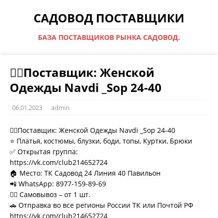
САДОВОД ПОСТАВЩИКИ
БАЗА ПОСТАВЩИКОВ РЫНКА САДОВОД.
💁‍♂Поставщик: Женской
Одежды Navdi _Sop 24-40
06.01.2023
admin
💁‍♂Поставщик: Женской Одежды Navdi _Sop 24-40
⭐ Платья, костюмы, блузки, боди, топы, Куртки, Брюки
✅ Открытая группа:
https://vk.com/club214652724
🏠 Место: ТК Садовод 24 Линия 40 Павильон
📲 WhatsApp: 8977-159-89-69
🚶‍♀ Самовывоз – от 1 шт.
🚗 Отправка во все регионы России ТК или Почтой РФ
https://vk.com/club214652724