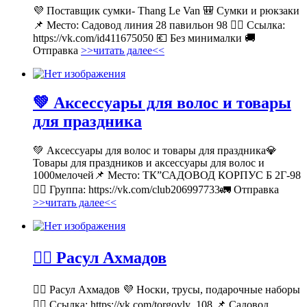
💜 Поставщик сумки- Thang Le Van 🎒 Сумки и рюкзаки
📌 Место: Садовод линия 28 павильон 98 👉🏻 Ссылка:
https://vk.com/id411675050 💶 Без минималки 🚚
Отправка
>>читать далее<<
💚 Аксессуары для волос и товары
для праздника
💚 Аксессуары для волос и товары для праздника💎
Товары для праздников и аксессуары для волос и
1000мелочей📌 Место: ТК”САДОВОД КОРПУС Б 2Г-98
👉🏻 Группа: https://vk.com/club206997733🚛 Отправка
>>читать далее<<
💁‍♂ Расул Ахмадов
💁‍♂ Расул Ахмадов 💜 Носки, трусы, подарочные наборы
👉🏻 Ссылка: https://vk.com/torgovly_108 📌 Садовод