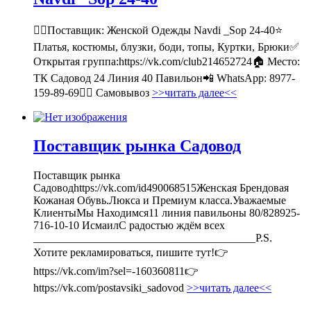
💁‍♂Поставщик: Женской Одежды Navdi _Sop 24-40⭐
Платья, костюмы, блузки, боди, топы, Куртки, Брюки✅
Открытая группа:https://vk.com/club214652724🏠 Место:
ТК Садовод 24 Линия 40 Павильон📲 WhatsApp: 8977-
159-89-69🚶‍♀ Самовывоз
>>читать далее<<
Поставщик рынка Садовод
Поставщик рынка
Садоводhttps://vk.com/id490068515Женская Брендовая
Кожаная Обувь.Люкса и Премиум класса.Уважаемые
КлиентыМы Находимся11 линия павильоны 80/828925-
716-10-10 ИсмаилС радостью ждём всех
________________________________________P.S.
Хотите рекламироваться, пишите тут!👉
https://vk.com/im?sel=-160360811👉
https://vk.com/postavsiki_sadovod
>>читать далее<<