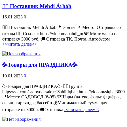
💁‍♂ Поставщик Mehdi Árbàb
16.01.2023
0
💁‍♂ Поставщик Mehdi Árbàb 🌂 Зонты 📌 Место: Отправка со
склада 👉🏻 Ссылка: https://vk.com/mahdi_m 💸 Минималка на
отправку 3000 руб. 🚚 Отправка ТК, Почта, Автобусом
>>читать далее<<
🥳Товары для ПРАЗДНИКА🥳
10.01.2023
0
🥳Товары для ПРАЗДНИКА🥳 👉🏻Группа:
https://vk.com/sadovodssale ✅Sahil Iqbal: https://vk.com/siqbal3000
📍Место: САДОВОД (6-05) 💜Шары (латекс, фольга) цифры,
свечи, гирлянды, бассейн 💰Минимальный сумма для
отправке от 3000р. 🚚Отправка
>>читать далее<<