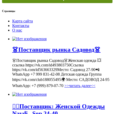
Страницы
Карта сайта
Контакты
О нас
👗Поставщик рынка Садовод👗
👗Поставщик рынка Садовод👗Женская одежда 💥
ссылка https://vk.com/id493803750Ссылка
https://vk.com/id563663329Место: Садовод 27-90📲
WhatsApp +7 999 831-42-08 Детская одежда Группа
https://vk.com/club188055495🌍 Место: САДОВОД 24-95
WhatsApp: +7 (999) 879-07-70
>>читать далее<<
💁‍♂Поставщик: Женской Одежды
Navdi _Sop 24-40