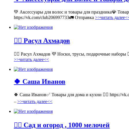
💚 Аксессуары для волос и товары для праздника💎 Тов
https://vk.com/club206997733🚛 Отправка
>>читать далее<
💁‍♂ Расул Ахмадов
💁‍♂ Расул Ахмадов 💜 Носки, трусы, подарочные наборы 👉
>>читать далее<<
🍀 Саша Иванов
🍀 Саша Иванов✅ Товары для дома и кухни 👉🏻 https://v
–
>>читать далее<<
💁‍♂ Сад и огород , 1000 мелочей