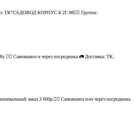
есто: ТК”САДОВОД КОРПУС Б 2Г-98👉🏻 Группа:
08у 🚶‍♂ Самовывоз и через посредника 🚛 Доставка: ТК,
Минимальный заказ 3 000р.🚶‍♀ Самовывоз или через посредника