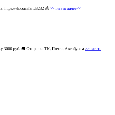
 https://vk.com/farid3232 💰
>>читать далее<<
вку 3000 руб. 🚚 Отправка ТК, Почта, Автобусом
>>читать