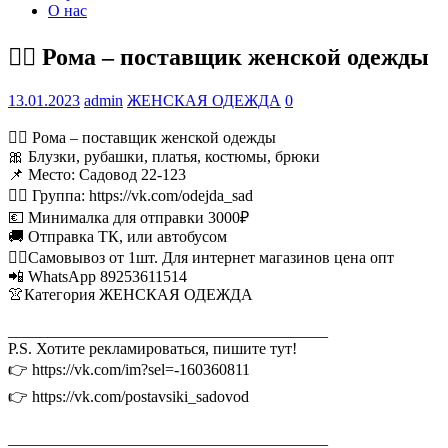
О нас
💁‍♂ Рома – поставщик женской одежды
13.01.2023
admin
ЖЕНСКАЯ ОДЕЖДА
0
💁‍♂ Рома – поставщик женской одежды
🎀 Блузки, рубашки, платья, костюмы, брюки
📌 Место: Садовод 22-123
👉🏻 Группа: https://vk.com/odejda_sad
💶 Минималка для отправки 3000₽
🚚 Отправка ТК, или автобусом
🚶‍♂Самовывоз от 1шт. Для интернет магазинов цена опт
📲 WhatsApp 89253611514
👚Категория ЖЕНСКАЯ ОДЕЖДА
________________________________________
P.S. Хотите рекламироваться, пишите тут!
👉 https://vk.com/im?sel=-160360811
👉 https://vk.com/postavsiki_sadovod
________________________________________