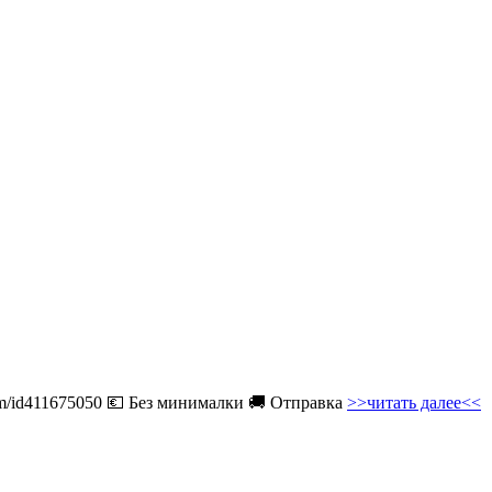
com/id411675050 💶 Без минималки 🚚 Отправка
>>читать далее<<