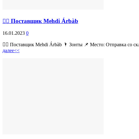
💁‍♂ Поставщик Mehdi Árbàb
16.01.2023
0
💁‍♂ Поставщик Mehdi Árbàb 🌂 Зонты 📌 Место: Отправка со ск
далее<<