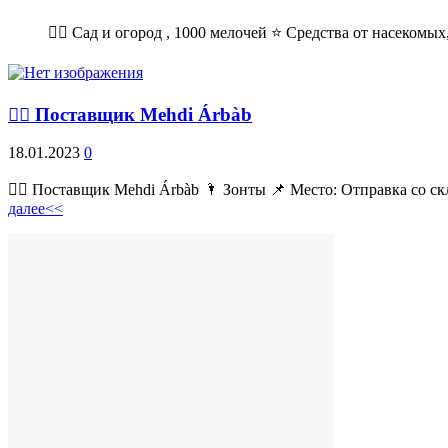
💁‍♂ Сад и огород , 1000 мелочей ⭐ Средства от насекомых,
💁‍♂ Поставщик Mehdi Árbàb
18.01.2023
0
💁‍♂ Поставщик Mehdi Árbàb 🌂 Зонты 📌 Место: Отправка со ск
далее<<