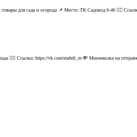
 товары для сада и огорода 📌 Место: ТК Садовод 6-46 👉🏻 Ссылка:
лада 👉🏻 Ссылка: https://vk.com/mahdi_m 💸 Минималка на отпра