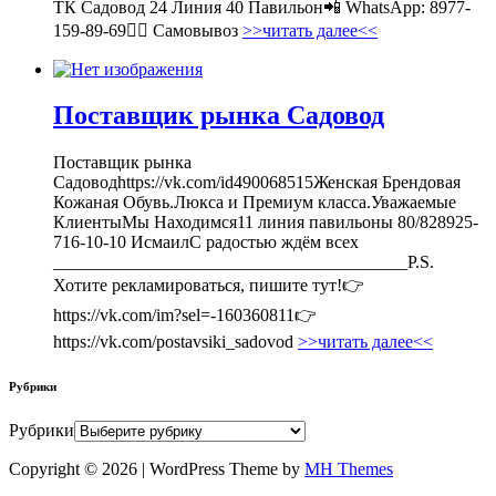
ТК Садовод 24 Линия 40 Павильон📲 WhatsApp: 8977-
159-89-69🚶‍♀ Самовывоз
>>читать далее<<
Поставщик рынка Садовод
Поставщик рынка
Садоводhttps://vk.com/id490068515Женская Брендовая
Кожаная Обувь.Люкса и Премиум класса.Уважаемые
КлиентыМы Находимся11 линия павильоны 80/828925-
716-10-10 ИсмаилС радостью ждём всех
________________________________________P.S.
Хотите рекламироваться, пишите тут!👉
https://vk.com/im?sel=-160360811👉
https://vk.com/postavsiki_sadovod
>>читать далее<<
Рубрики
Рубрики
Copyright © 2026 | WordPress Theme by
MH Themes