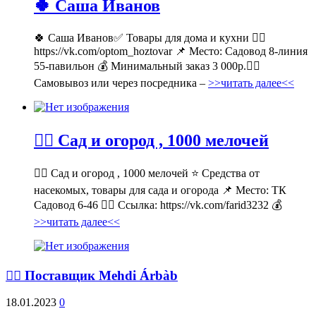
🍀 Саша Иванов
🍀 Саша Иванов✅ Товары для дома и кухни 👉🏻
https://vk.com/optom_hoztovar 📌 Место: Садовод 8-линия
55-павильон 💰 Минимальный заказ 3 000р.🚶‍♀
Самовывоз или через посредника –
>>читать далее<<
💁‍♂ Сад и огород , 1000 мелочей
💁‍♂ Сад и огород , 1000 мелочей ⭐ Средства от
насекомых, товары для сада и огорода 📌 Место: ТК
Садовод 6-46 👉🏻 Ссылка: https://vk.com/farid3232 💰
>>читать далее<<
💁‍♂ Поставщик Mehdi Árbàb
18.01.2023
0