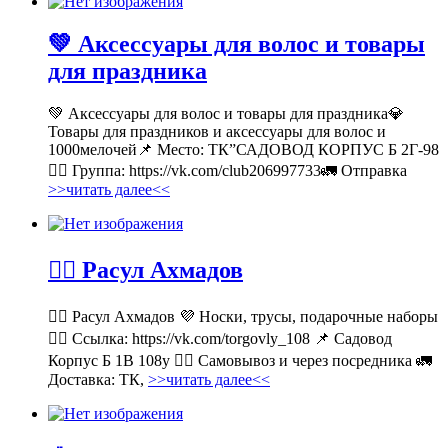
💚 Аксессуары для волос и товары
для праздника
💚 Аксессуары для волос и товары для праздника💎
Товары для праздников и аксессуары для волос и
1000мелочей📌 Место: ТК”САДОВОД КОРПУС Б 2Г-98
👉🏻 Группа: https://vk.com/club206997733🚛 Отправка
>>читать далее<<
💁‍♂ Расул Ахмадов
💁‍♂ Расул Ахмадов 💜 Носки, трусы, подарочные наборы
👉🏻 Ссылка: https://vk.com/torgovly_108 📌 Садовод
Корпус Б 1В 108у 🚶‍♂ Самовывоз и через посредника 🚛
Доставка: ТК,
>>читать далее<<