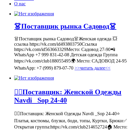
О нас
👗Поставщик рынка Садовод👗
👗Поставщик рынка Садовод👗Женская одежда 💥
ссылка https://vk.com/id493803750Ссылка
https://vk.com/id563663329Место: Садовод 27-90📲
WhatsApp +7 999 831-42-08 Детская одежда Группа
https://vk.com/club188055495🌍 Место: САДОВОД 24-95
WhatsApp: +7 (999) 879-07-70
>>читать далее<<
💁‍♂Поставщик: Женской Одежды
Navdi _Sop 24-40
💁‍♂Поставщик: Женской Одежды Navdi _Sop 24-40⭐
Платья, костюмы, блузки, боди, топы, Куртки, Брюки✅
Открытая группа:https://vk.com/club214652724🏠 Место: