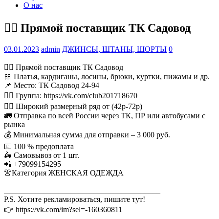
О нас
💁‍♂ Прямой поставщик ТК Садовод
03.01.2023
admin
ДЖИНСЫ, ШТАНЫ, ШОРТЫ
0
💁‍♂ Прямой поставщик ТК Садовод
🎀 Платья, кардиганы, лосины, брюки, куртки, пижамы и др.
📌 Место: ТК Садовод 24-94
👉🏻 Группа: https://vk.com/club201718670
👌🏻 Широкий размерный ряд от (42р-72р)
🚛 Отправка по всей России через ТК, ПР или автобусами с
рынка
💰 Минимальная сумма для отправки – 3 000 руб.
💶 100 % предоплата
🛵 Самовывоз от 1 шт.
📲 +79099154295
👚Категория ЖЕНСКАЯ ОДЕЖДА
________________________________________
P.S. Хотите рекламироваться, пишите тут!
👉 https://vk.com/im?sel=-160360811