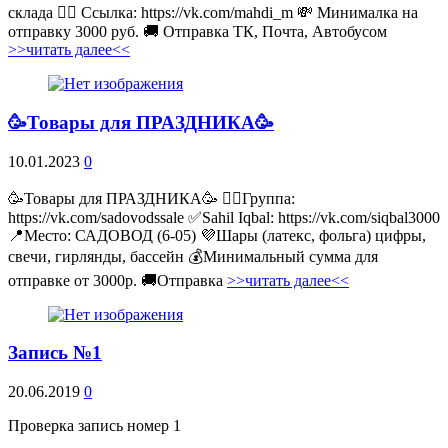
склада 👉🏻 Ссылка: https://vk.com/mahdi_m 💸 Минималка на
отправку 3000 руб. 🚚 Отправка ТК, Почта, Автобусом
>>читать далее<<
🥳Товары для ПРАЗДНИКА🥳
10.01.2023
0
🥳Товары для ПРАЗДНИКА🥳 👉🏻Группа:
https://vk.com/sadovodssale ✅Sahil Iqbal: https://vk.com/siqbal3000
📍Место: САДОВОД (6-05) 💜Шары (латекс, фольга) цифры,
свечи, гирлянды, бассейн 💰Минимальный сумма для
отправке от 3000р. 🚚Отправка
>>читать далее<<
Запись №1
20.06.2019
0
Проверка запись номер 1