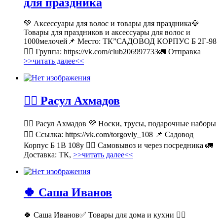
для праздника
💚 Аксессуары для волос и товары для праздника💎
Товары для праздников и аксессуары для волос и
1000мелочей📌 Место: ТК”САДОВОД КОРПУС Б 2Г-98
👉🏻 Группа: https://vk.com/club206997733🚛 Отправка
>>читать далее<<
💁‍♂ Расул Ахмадов
💁‍♂ Расул Ахмадов 💜 Носки, трусы, подарочные наборы
👉🏻 Ссылка: https://vk.com/torgovly_108 📌 Садовод
Корпус Б 1В 108у 🚶‍♂ Самовывоз и через посредника 🚛
Доставка: ТК,
>>читать далее<<
🍀 Саша Иванов
🍀 Саша Иванов✅ Товары для дома и кухни 👉🏻