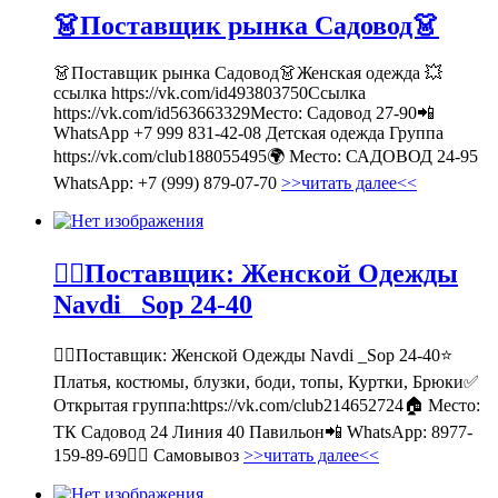
👗Поставщик рынка Садовод👗
👗Поставщик рынка Садовод👗Женская одежда 💥
ссылка https://vk.com/id493803750Ссылка
https://vk.com/id563663329Место: Садовод 27-90📲
WhatsApp +7 999 831-42-08 Детская одежда Группа
https://vk.com/club188055495🌍 Место: САДОВОД 24-95
WhatsApp: +7 (999) 879-07-70
>>читать далее<<
💁‍♂Поставщик: Женской Одежды
Navdi _Sop 24-40
💁‍♂Поставщик: Женской Одежды Navdi _Sop 24-40⭐
Платья, костюмы, блузки, боди, топы, Куртки, Брюки✅
Открытая группа:https://vk.com/club214652724🏠 Место:
ТК Садовод 24 Линия 40 Павильон📲 WhatsApp: 8977-
159-89-69🚶‍♀ Самовывоз
>>читать далее<<