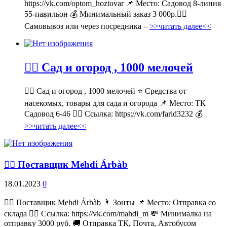
https://vk.com/optom_hoztovar 📌 Место: Садовод 8-линия
55-павильон 💰 Минимальный заказ 3 000р.🚶‍♀
Самовывоз или через посредника –
>>читать далее<<
💁‍♂ Сад и огород , 1000 мелочей
💁‍♂ Сад и огород , 1000 мелочей ⭐ Средства от
насекомых, товары для сада и огорода 📌 Место: ТК
Садовод 6-46 👉🏻 Ссылка: https://vk.com/farid3232 💰
>>читать далее<<
💁‍♂ Поставщик Mehdi Árbàb
18.01.2023
0
💁‍♂ Поставщик Mehdi Árbàb 🌂 Зонты 📌 Место: Отправка со
склада 👉🏻 Ссылка: https://vk.com/mahdi_m 💸 Минималка на
отправку 3000 руб. 🚚 Отправка ТК, Почта, Автобусом