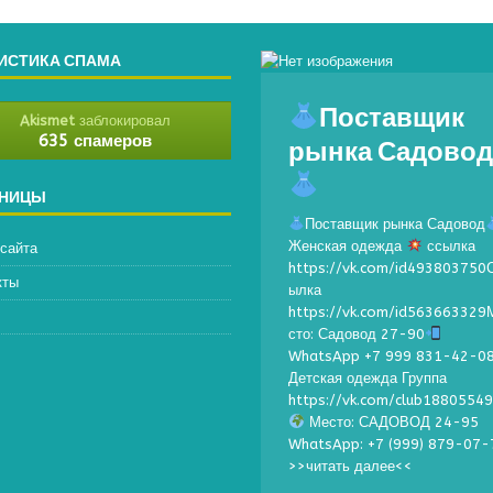
ИСТИКА СПАМА
Поставщик
Akismet
заблокировал
рынка Садово
635 спамеров
АНИЦЫ
Поставщик рынка Садовод
Женская одежда
ссылка
 сайта
https://vk.com/id493803750
кты
ылка
https://vk.com/id563663329
сто: Садовод 27-90
WhatsApp +7 999 831-42-0
Детская одежда Группа
https://vk.com/club1880554
Место: САДОВОД 24-95
WhatsApp: +7 (999) 879-07-
>>читать далее<<