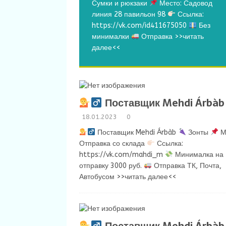
Сумки и рюкзаки
Место: Садовод
линия 28 павильон 98
Ссылка:
https://vk.com/id411675050
Без
минималки
Отправка
>>читать
далее<<
Поставщик Mehdi Árbàb
18.01.2023
0
Поставщик Mehdi Árbàb
Зонты
М
Отправка со склада
Ссылка:
https://vk.com/mahdi_m
Минималка на
отправку 3000 руб.
Отправка ТК, Почта,
Автобусом
>>читать далее<<