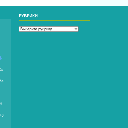
РУБРИКИ
д
Сс
Ме
8
95
70