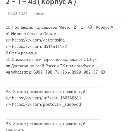
2 – 1 – 43 ( Корпус А )
14.03.2023
admin
💁‍♂ Поставщик ТЦ Садовод Место : 2 – 1 – 43 ( Корпус А )
🎀 Нижнее белье и Пижамы
👉 https://vk.com/victoriasida
👉 https://vk.com/id514414122
‼ Опт и розница
🚶‍♀ Самовывоз или через посредника от 1 Штук
🚛 Доставка по всей России ТК или автобусом
📲 Whatsapp: 8999-798-76-36 и 8999-982-57-83
________________________________________
P.S. Хотите рекламироваться, пишите тут!
👉 https://vk.com/im?sel=-160360811
👉 https://vk.com/postavsiki_sadovod
________________________________________
P.S. Хотите рекламироваться, пишите тут!
Написать