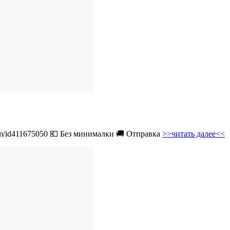
com/id411675050 💶 Без минималки 🚚 Отправка
>>читать далее<<