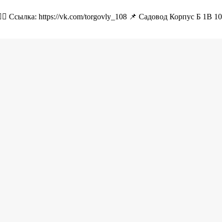
🏻 Ссылка: https://vk.com/torgovly_108 📌 Садовод Корпус Б 1В 1