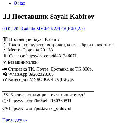
О нас
💁‍♂ Поставщик Sayali Kabirov
09.02.2023
admin
МУЖСКАЯ ОДЕЖДА
0
💁‍♂ Поставщик Sayali Kabirov
👔 Толстовки, куртки, ветровки, кофты, брюки, костюмы
📌 Место: Садовод 20.133
👉🏻 Ссылка: https://vk.com/id431346071
💰 Без минималки
🚛 Отправка ТК, Почта. Доставка до ТК 300р.
📲 WhatsApp 89262328565
👕 Категория МУЖСКАЯ ОДЕЖДА
________________________________________
P.S. Хотите рекламироваться, пишите тут!
👉 https://vk.com/im?sel=-160360811
👉 https://vk.com/postavsiki_sadovod
Предыдущая