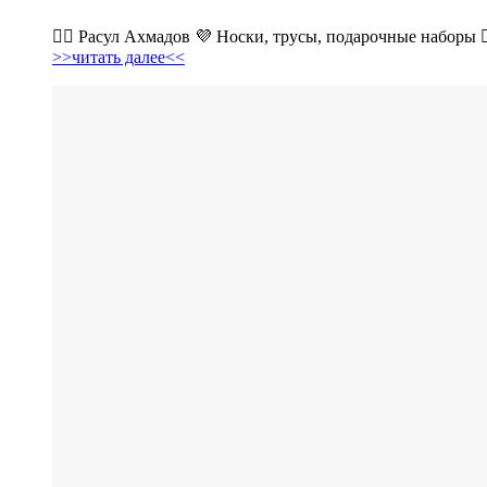
💁‍♂ Расул Ахмадов 💜 Носки, трусы, подарочные наборы 👉
>>читать далее<<