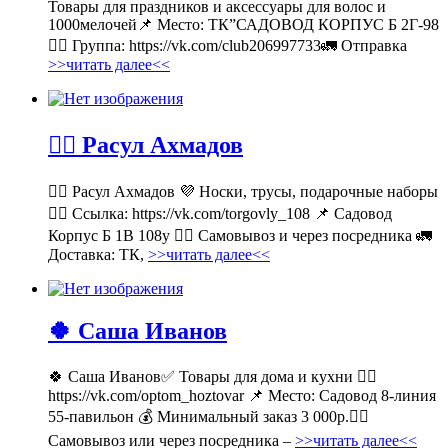
Товары для праздников и аксессуары для волос и
1000мелочей📌 Место: ТК”САДОВОД КОРПУС Б 2Г-98
👉🏻 Группа: https://vk.com/club206997733🚛 Отправка
>>читать далее<<
💁‍♂ Расул Ахмадов
💁‍♂ Расул Ахмадов 💜 Носки, трусы, подарочные наборы
👉🏻 Ссылка: https://vk.com/torgovly_108 📌 Садовод
Корпус Б 1В 108у 🚶‍♂ Самовывоз и через посредника 🚛
Доставка: ТК,
>>читать далее<<
🍀 Саша Иванов
🍀 Саша Иванов✅ Товары для дома и кухни 👉🏻
https://vk.com/optom_hoztovar 📌 Место: Садовод 8-линия
55-павильон 💰 Минимальный заказ 3 000р.🚶‍♀
Самовывоз или через посредника –
>>читать далее<<