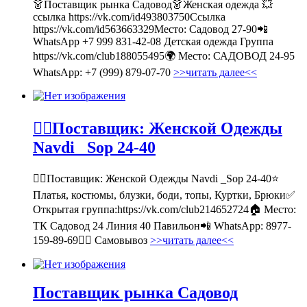
👗Поставщик рынка Садовод👗Женская одежда 💥
ссылка https://vk.com/id493803750Ссылка
https://vk.com/id563663329Место: Садовод 27-90📲
WhatsApp +7 999 831-42-08 Детская одежда Группа
https://vk.com/club188055495🌍 Место: САДОВОД 24-95
WhatsApp: +7 (999) 879-07-70
>>читать далее<<
💁‍♂Поставщик: Женской Одежды
Navdi _Sop 24-40
💁‍♂Поставщик: Женской Одежды Navdi _Sop 24-40⭐
Платья, костюмы, блузки, боди, топы, Куртки, Брюки✅
Открытая группа:https://vk.com/club214652724🏠 Место:
ТК Садовод 24 Линия 40 Павильон📲 WhatsApp: 8977-
159-89-69🚶‍♀ Самовывоз
>>читать далее<<
Поставщик рынка Садовод