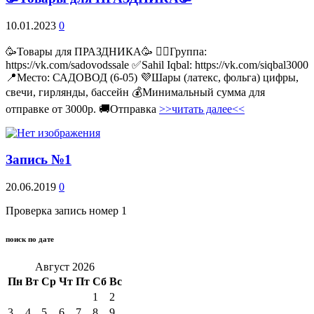
10.01.2023
0
🥳Товары для ПРАЗДНИКА🥳 👉🏻Группа:
https://vk.com/sadovodssale ✅Sahil Iqbal: https://vk.com/siqbal3000
📍Место: САДОВОД (6-05) 💜Шары (латекс, фольга) цифры,
свечи, гирлянды, бассейн 💰Минимальный сумма для
отправке от 3000р. 🚚Отправка
>>читать далее<<
Запись №1
20.06.2019
0
Проверка запись номер 1
поиск по дате
Август 2026
Пн
Вт
Ср
Чт
Пт
Сб
Вс
1
2
3
4
5
6
7
8
9