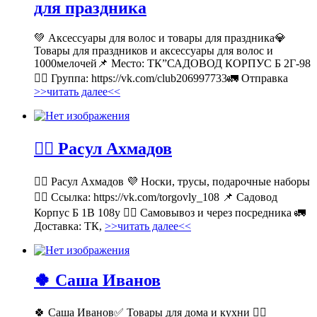
для праздника
💚 Аксессуары для волос и товары для праздника💎
Товары для праздников и аксессуары для волос и
1000мелочей📌 Место: ТК”САДОВОД КОРПУС Б 2Г-98
👉🏻 Группа: https://vk.com/club206997733🚛 Отправка
>>читать далее<<
💁‍♂ Расул Ахмадов
💁‍♂ Расул Ахмадов 💜 Носки, трусы, подарочные наборы
👉🏻 Ссылка: https://vk.com/torgovly_108 📌 Садовод
Корпус Б 1В 108у 🚶‍♂ Самовывоз и через посредника 🚛
Доставка: ТК,
>>читать далее<<
🍀 Саша Иванов
🍀 Саша Иванов✅ Товары для дома и кухни 👉🏻