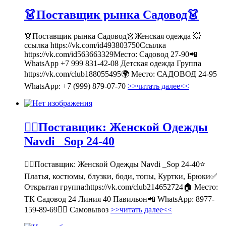
👗Поставщик рынка Садовод👗
👗Поставщик рынка Садовод👗Женская одежда 💥
ссылка https://vk.com/id493803750Ссылка
https://vk.com/id563663329Место: Садовод 27-90📲
WhatsApp +7 999 831-42-08 Детская одежда Группа
https://vk.com/club188055495🌍 Место: САДОВОД 24-95
WhatsApp: +7 (999) 879-07-70
>>читать далее<<
💁‍♂Поставщик: Женской Одежды
Navdi _Sop 24-40
💁‍♂Поставщик: Женской Одежды Navdi _Sop 24-40⭐
Платья, костюмы, блузки, боди, топы, Куртки, Брюки✅
Открытая группа:https://vk.com/club214652724🏠 Место:
ТК Садовод 24 Линия 40 Павильон📲 WhatsApp: 8977-
159-89-69🚶‍♀ Самовывоз
>>читать далее<<