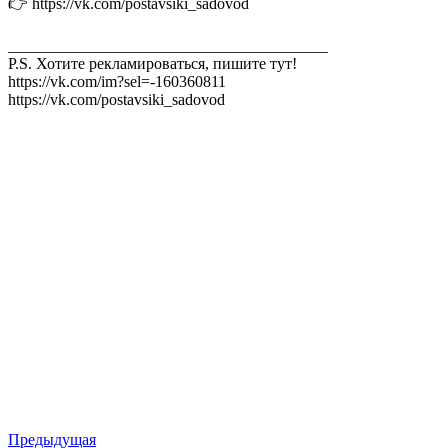
👉 https://vk.com/postavsiki_sadovod
________________________________________
P.S. Хотите рекламироваться, пишите тут!
https://vk.com/im?sel=-160360811
https://vk.com/postavsiki_sadovod
Предыдущая