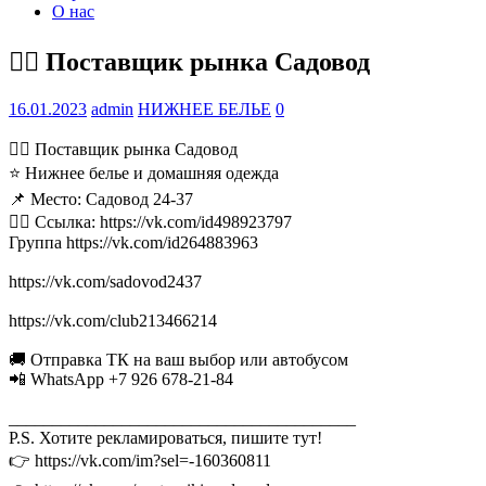
О нас
💁‍♂ Поставщик рынка Садовод
16.01.2023
admin
НИЖНЕЕ БЕЛЬЕ
0
💁‍♂ Поставщик рынка Садовод
⭐ Нижнее белье и домашняя одежда
📌 Место: Садовод 24-37
👉🏻 Ссылка: https://vk.com/id498923797
Группа https://vk.com/id264883963
https://vk.com/sadovod2437
https://vk.com/club213466214
🚚 Отправка ТК на ваш выбор или автобусом
📲 WhatsApp +7 926 678-21-84
________________________________________
P.S. Хотите рекламироваться, пишите тут!
👉 https://vk.com/im?sel=-160360811