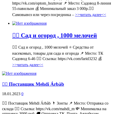
https://vk.com/optom_hoztovar 📌 Место: Садовод 8-линия
55-павильон 💰 Минимальный заказ 3 000р.🚶‍♀
Самовывоз или через посредника –
>>читать далее<<
💁‍♂ Сад и огород , 1000 мелочей
💁‍♂ Сад и огород , 1000 мелочей ⭐ Средства от
насекомых, товары для сада и огорода 📌 Место: ТК
Садовод 6-46 👉🏻 Ссылка: https://vk.com/farid3232 💰
>>читать далее<<
💁‍♂ Поставщик Mehdi Árbàb
18.01.2023
0
💁‍♂ Поставщик Mehdi Árbàb 🌂 Зонты 📌 Место: Отправка со
склада 👉🏻 Ссылка: https://vk.com/mahdi_m 💸 Минималка на
отправку 3000 руб. 🚚 Отправка ТК, Почта, Автобусом