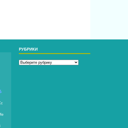
РУБРИКИ
д
Сс
Ме
8