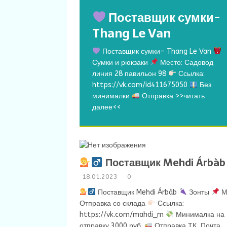
Поставщик сумки-
Thang Le Van
Поставщик сумки- Thang Le Van
Сумки и рюкзаки
Место: Садовод
линия 28 павильон 98
Ссылка:
https://vk.com/id411675050
Без
минималки
Отправка
>>читать
далее<<
Поставщик Mehdi Árbàb
18.01.2023
0
Поставщик Mehdi Árbàb
Зонты
М
Отправка со склада
Ссылка:
https://vk.com/mahdi_m
Минималка на
отправку 3000 руб.
Отправка ТК, Почта,