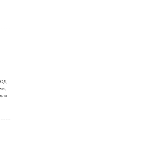
ВОД
чи,
для