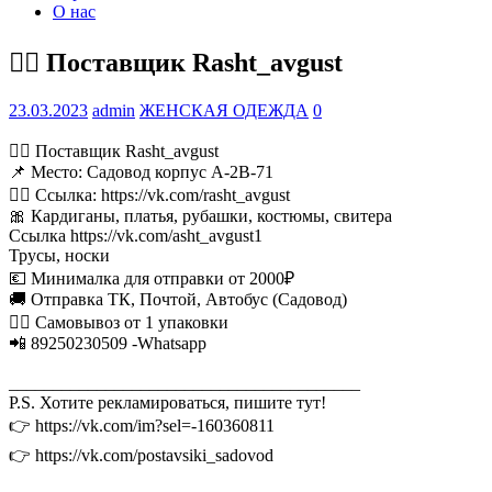
О нас
💁‍♂ Поставщик Rasht_avgust
23.03.2023
admin
ЖЕНСКАЯ ОДЕЖДА
0
💁‍♂ Поставщик Rasht_avgust
📌 Место: Садовод корпус А-2В-71
👉🏻 Ссылка: https://vk.com/rasht_avgust
🎀 Кардиганы, платья, рубашки, костюмы, свитера
Ссылка https://vk.com/asht_avgust1
Трусы, носки
💶 Минималка для отправки от 2000₽
🚚 Отправка ТК, Почтой, Автобус (Садовод)
🚶‍♂ Самовывоз от 1 упаковки
📲 89250230509 -Whatsapp
________________________________________
P.S. Хотите рекламироваться, пишите тут!
👉 https://vk.com/im?sel=-160360811
👉 https://vk.com/postavsiki_sadovod