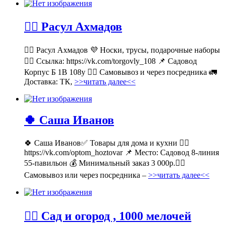
💁‍♂ Расул Ахмадов
💁‍♂ Расул Ахмадов 💜 Носки, трусы, подарочные наборы
👉🏻 Ссылка: https://vk.com/torgovly_108 📌 Садовод
Корпус Б 1В 108у 🚶‍♂ Самовывоз и через посредника 🚛
Доставка: ТК,
>>читать далее<<
🍀 Саша Иванов
🍀 Саша Иванов✅ Товары для дома и кухни 👉🏻
https://vk.com/optom_hoztovar 📌 Место: Садовод 8-линия
55-павильон 💰 Минимальный заказ 3 000р.🚶‍♀
Самовывоз или через посредника –
>>читать далее<<
💁‍♂ Сад и огород , 1000 мелочей