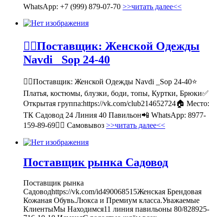
WhatsApp: +7 (999) 879-07-70
>>читать далее<<
💁‍♂Поставщик: Женской Одежды
Navdi _Sop 24-40
💁‍♂Поставщик: Женской Одежды Navdi _Sop 24-40⭐
Платья, костюмы, блузки, боди, топы, Куртки, Брюки✅
Открытая группа:https://vk.com/club214652724🏠 Место:
ТК Садовод 24 Линия 40 Павильон📲 WhatsApp: 8977-
159-89-69🚶‍♀ Самовывоз
>>читать далее<<
Поставщик рынка Садовод
Поставщик рынка
Садоводhttps://vk.com/id490068515Женская Брендовая
Кожаная Обувь.Люкса и Премиум класса.Уважаемые
КлиентыМы Находимся11 линия павильоны 80/828925-