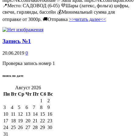
https://vk.com/sadovodssale ✅Sahil Iqbal: https://vk.com/siqbal3000
📍Место: САДОВОД (6-05) 💜Шары (латекс, фольга) цифры,
свечи, гирлянды, бассейн 💰Минимальный сумма для
отправке от 3000р. 🚚Отправка
>>читать далее<<
Запись №1
20.06.2019
0
Проверка запись номер 1
поиск по дате
Август 2026
Пн
Вт
Ср
Чт
Пт
Сб
Вс
1
2
3
4
5
6
7
8
9
10
11
12
13
14
15
16
17
18
19
20
21
22
23
24
25
26
27
28
29
30
31