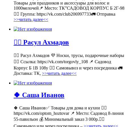
Товары для праздников и аксессуары для волос и
1000мелочей📌 Место: ТК”САДОВОД КОРПУС Б 2Г-98
👉🏻 Группа: https://vk.com/club206997733🚛 Отправка
>>читать далее<<
💁‍♂ Расул Ахмадов
💁‍♂ Расул Ахмадов 💜 Носки, трусы, подарочные наборы
👉🏻 Ссылка: https://vk.com/torgovly_108 📌 Садовод
Корпус Б 1В 108у 🚶‍♂ Самовывоз и через посредника 🚛
Доставка: ТК,
>>читать далее<<
🍀 Саша Иванов
🍀 Саша Иванов✅ Товары для дома и кухни 👉🏻
https://vk.com/optom_hoztovar 📌 Место: Садовод 8-линия
55-павильон 💰 Минимальный заказ 3 000р.🚶‍♀
Самовывоз или через посредника –
>>читать далее<<