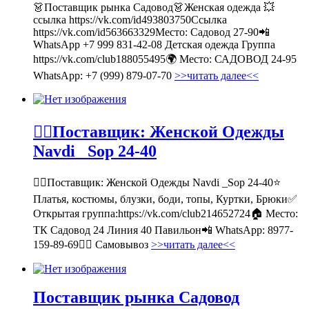
👗Поставщик рынка Садовод👗Женская одежда 💥
ссылка https://vk.com/id493803750Ссылка
https://vk.com/id563663329Место: Садовод 27-90📲
WhatsApp +7 999 831-42-08 Детская одежда Группа
https://vk.com/club188055495🌍 Место: САДОВОД 24-95
WhatsApp: +7 (999) 879-07-70
>>читать далее<<
💁‍♂Поставщик: Женской Одежды
Navdi _Sop 24-40
💁‍♂Поставщик: Женской Одежды Navdi _Sop 24-40⭐
Платья, костюмы, блузки, боди, топы, Куртки, Брюки✅
Открытая группа:https://vk.com/club214652724🏠 Место:
ТК Садовод 24 Линия 40 Павильон📲 WhatsApp: 8977-
159-89-69🚶‍♀ Самовывоз
>>читать далее<<
Поставщик рынка Садовод