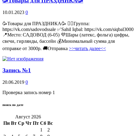
🥳Товары для ПРАЗДНИКА🥳
10.01.2023
0
🥳Товары для ПРАЗДНИКА🥳 👉🏻Группа:
https://vk.com/sadovodssale ✅Sahil Iqbal: https://vk.com/siqbal3000
📍Место: САДОВОД (6-05) 💜Шары (латекс, фольга) цифры,
свечи, гирлянды, бассейн 💰Минимальный сумма для
отправке от 3000р. 🚚Отправка
>>читать далее<<
Запись №1
20.06.2019
0
Проверка запись номер 1
поиск по дате
Август 2026
Пн
Вт
Ср
Чт
Пт
Сб
Вс
1
2