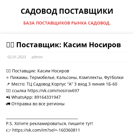
САДОВОД ПОСТАВЩИКИ
БАЗА ПОСТАВЩИКОВ РЫНКА САДОВОД.
💁‍♂ Поставщик: Касим Носиров
02.01.2023
admin
💁‍♂ Поставщик: Касим Носиров
⭐ Пижамы, Термобелье, Кальсоны, Комплекты, Футболки
📌 Место: ТЦ Садовод Корпус “А” 3 вход 3 линия 1Б-60
👉🏻 ссылка https://vk.com/nosirov697
📲 WhatsApp: 89164331947
🚛 Отправка во все регионы
________________________________________
P.S. Хотите рекламироваться, пишите тут!
👉 https://vk.com/im?sel=-160360811