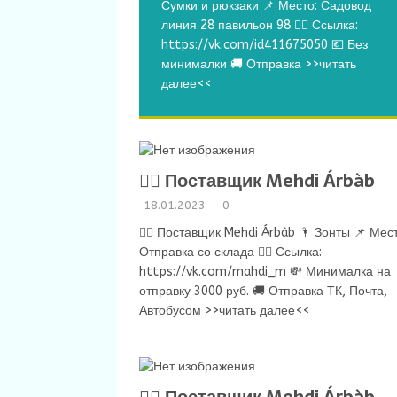
Сумки и рюкзаки 📌 Место: Садовод
линия 28 павильон 98 👉🏻 Ссылка:
https://vk.com/id411675050 💶 Без
минималки 🚚 Отправка
>>читать
далее<<
💁‍♂ Поставщик Mehdi Árbàb
18.01.2023
0
💁‍♂ Поставщик Mehdi Árbàb 🌂 Зонты 📌 Мест
Отправка со склада 👉🏻 Ссылка:
https://vk.com/mahdi_m 💸 Минималка на
отправку 3000 руб. 🚚 Отправка ТК, Почта,
Автобусом
>>читать далее<<