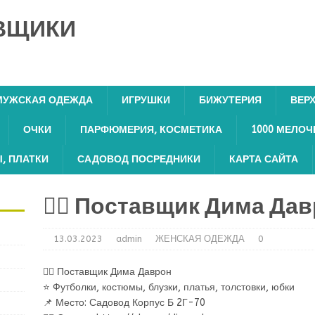
ВЩИКИ
МУЖСКАЯ ОДЕЖДА
ИГРУШКИ
БИЖУТЕРИЯ
ВЕР
ОЧКИ
ПАРФЮМЕРИЯ, КОСМЕТИКА
1000 МЕЛОЧ
, ПЛАТКИ
САДОВОД ПОСРЕДНИКИ
КАРТА САЙТА
💁‍♂ Поставщик Дима Да
13.03.2023
admin
ЖЕНСКАЯ ОДЕЖДА
0
💁‍♂ Поставщик Дима Даврон
⭐ Футболки, костюмы, блузки, платья, толстовки, юбки
📌 Место: Садовод Корпус Б 2Г-70