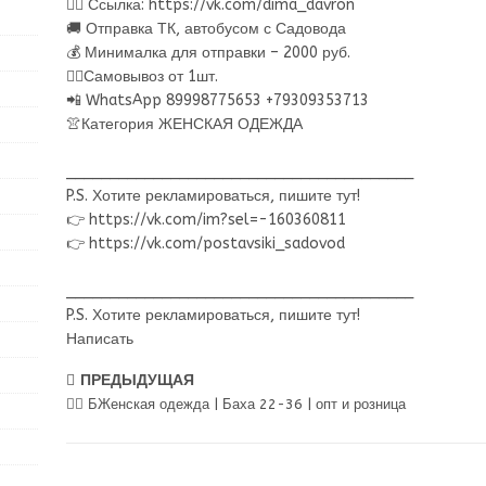
👉🏻 Ссылка: https://vk.com/dima_davron
🚚 Отправка ТК, автобусом с Садовода
💰 Минималка для отправки – 2000 руб.
🚶‍♂Самовывоз от 1шт.
📲 WhatsApp 89998775653 +79309353713
👚Категория ЖЕНСКАЯ ОДЕЖДА
________________________________________
P.S. Хотите рекламироваться, пишите тут!
👉 https://vk.com/im?sel=-160360811
👉 https://vk.com/postavsiki_sadovod
________________________________________
P.S. Хотите рекламироваться, пишите тут!
Написать
ПРЕДЫДУЩАЯ
💁‍♂ БЖенская одежда | Баха 22-36 | опт и розница