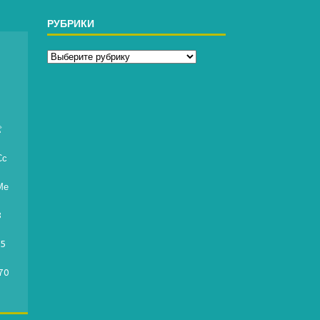
РУБРИКИ
д

Сс
Ме
8
95
70