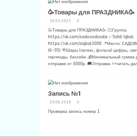
🥳Товары для ПРАЗДНИКА🥳
10.01.2023
0
🥳Товары для ПРАЗДНИКА🥳 👉🏻Группа:
https://vk.com/sadovodssale ✅Sahil Iqbal:
https://vk.com/siqbal3000 📍Место: САДО
(6-05) 💜Шары (латекс, фольга) цифры, све
гирлянды, бассейн 💰Минимальный сумма 
отправке от 3000р. 🚚Отправка
>>читать да
Запись №1
20.06.2019
0
Проверка запись номер 1