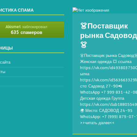
ИСТИКА СПАМА
👗Поставщик
Akismet
заблокировал
рынка Садово
635 спамеров
👗
АНИЦЫ
👗Поставщик рынка Садовод
Женская одежда 💥 ссылка
 сайта
https://vk.com/id493803750
кты
ылка
https://vk.com/id563663329
сто: Садовод 27-90📲
WhatsApp +7 999 831-42-0
Детская одежда Группа
https://vk.com/club1880554
🌍 Место: САДОВОД 24-95
WhatsApp: +7 (999) 879-07-
>>читать далее<<