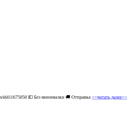
com/id411675050 💶 Без минималки 🚚 Отправка
>>читать далее<<