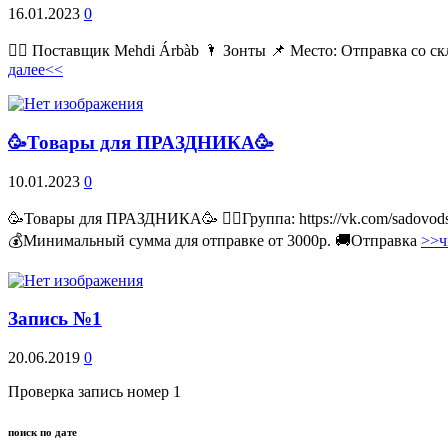
16.01.2023
0
💁‍♂ Поставщик Mehdi Árbàb 🌂 Зонты 📌 Место: Отправка со ск
далее<<
🥳Товары для ПРАЗДНИКА🥳
10.01.2023
0
🥳Товары для ПРАЗДНИКА🥳 👉🏻Группа: https://vk.com/sadovodss
💰Минимальный сумма для отправке от 3000р. 🚚Отправка
>>ч
Запись №1
20.06.2019
0
Проверка запись номер 1
поиск по дате