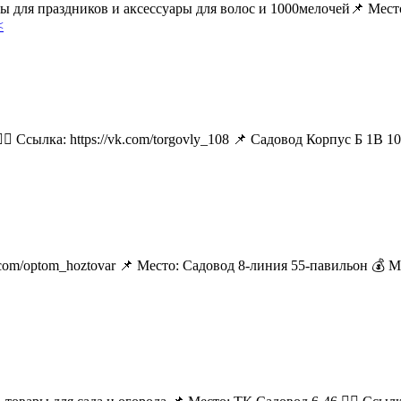
ары для праздников и аксессуары для волос и 1000мелочей📌 М
<
🏻 Ссылка: https://vk.com/torgovly_108 📌 Садовод Корпус Б 1В 1
k.com/optom_hoztovar 📌 Место: Садовод 8-линия 55-павильон 💰 