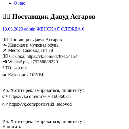
О нас
💁‍♂ Поставщик Давуд Асгаров
13.03.2023
admin
ЖЕНСКАЯ ОДЕЖДА
0
💁‍♂ Поставщик Давуд Асгаров
👡 Женская и мужская обувь
📌 Место: Садовод ст4-78
👉🏻 Ссылка: https://vk.com/id789154154
📲 WhatsApp, +79256888229
❗ ТОлько опт
👟 Категория ОБУВЬ
________________________________________
P.S. Хотите рекламироваться, пишите тут!
👉 https://vk.com/im?sel=-160360811
👉 https://vk.com/postavsiki_sadovod
________________________________________
P.S. Хотите рекламироваться, пишите тут!
Написать