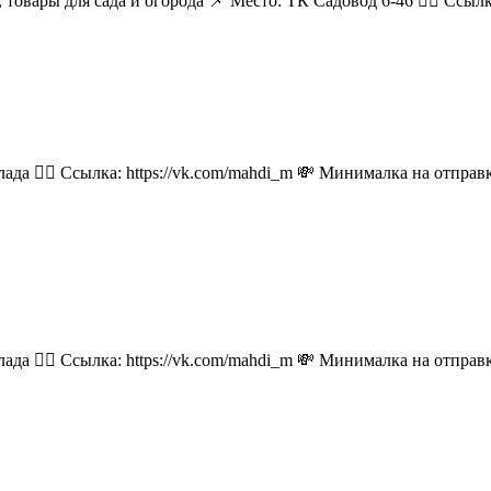
 товары для сада и огорода 📌 Место: ТК Садовод 6-46 👉🏻 Ссылка:
лада 👉🏻 Ссылка: https://vk.com/mahdi_m 💸 Минималка на отпра
лада 👉🏻 Ссылка: https://vk.com/mahdi_m 💸 Минималка на отпра