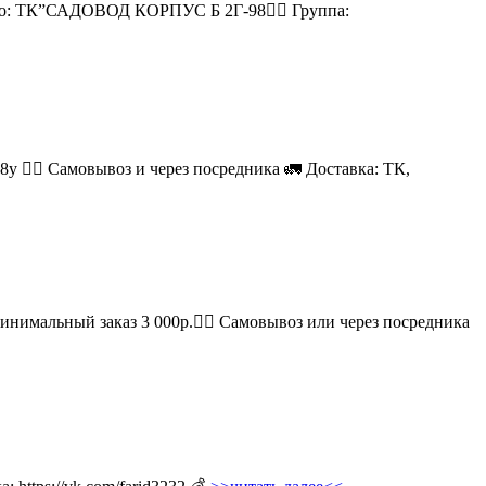
есто: ТК”САДОВОД КОРПУС Б 2Г-98👉🏻 Группа:
08у 🚶‍♂ Самовывоз и через посредника 🚛 Доставка: ТК,
Минимальный заказ 3 000р.🚶‍♀ Самовывоз или через посредника