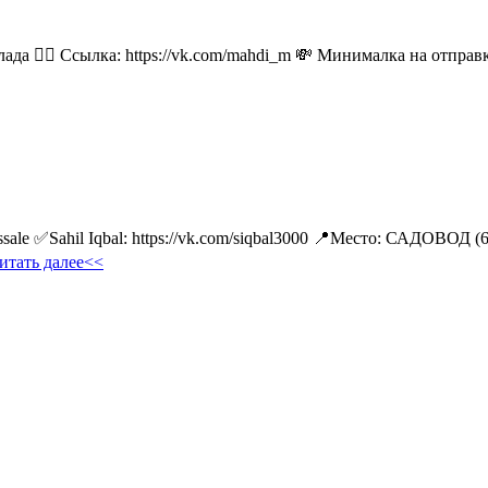
лада 👉🏻 Ссылка: https://vk.com/mahdi_m 💸 Минималка на отпра
ale ✅Sahil Iqbal: https://vk.com/siqbal3000 📍Место: САДОВОД (
итать далее<<