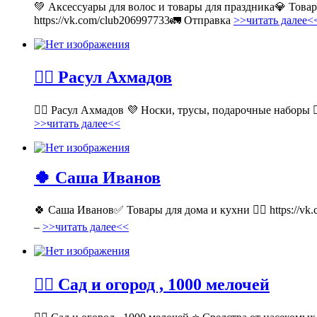
💚 Аксессуары для волос и товары для праздника💎 Тов
https://vk.com/club206997733🚛 Отправка
>>читать далее<
💁‍♂ Расул Ахмадов
💁‍♂ Расул Ахмадов 💜 Носки, трусы, подарочные наборы 👉
>>читать далее<<
🍀 Саша Иванов
🍀 Саша Иванов✅ Товары для дома и кухни 👉🏻 https://v
–
>>читать далее<<
💁‍♂ Сад и огород , 1000 мелочей