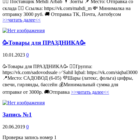
💁‍♂ Поставщик Mehdi Árbàb 🌂 Зонты 📌 Место: Отправка со
склада 👉🏻 Ссылка: https://vk.com/mahdi_m 💸 Минималка на
отправку 3000 руб. 🚚 Отправка ТК, Почта, Автобусом
>>читать далее<<
🥳Товары для ПРАЗДНИКА🥳
10.01.2023
0
🥳Товары для ПРАЗДНИКА🥳 👉🏻Группа:
https://vk.com/sadovodssale ✅Sahil Iqbal: https://vk.com/siqbal3000
📍Место: САДОВОД (6-05) 💜Шары (латекс, фольга) цифры,
свечи, гирлянды, бассейн 💰Минимальный сумма для
отправке от 3000р. 🚚Отправка
>>читать далее<<
Запись №1
20.06.2019
0
Проверка запись номер 1