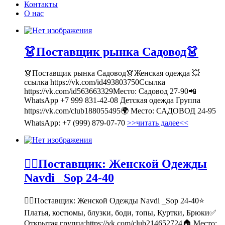
Контакты
О нас
👗Поставщик рынка Садовод👗
👗Поставщик рынка Садовод👗Женская одежда 💥
ссылка https://vk.com/id493803750Ссылка
https://vk.com/id563663329Место: Садовод 27-90📲
WhatsApp +7 999 831-42-08 Детская одежда Группа
https://vk.com/club188055495🌍 Место: САДОВОД 24-95
WhatsApp: +7 (999) 879-07-70
>>читать далее<<
💁‍♂Поставщик: Женской Одежды
Navdi _Sop 24-40
💁‍♂Поставщик: Женской Одежды Navdi _Sop 24-40⭐
Платья, костюмы, блузки, боди, топы, Куртки, Брюки✅
Открытая группа:https://vk.com/club214652724🏠 Место: