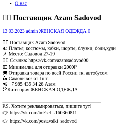
О нас
💁‍♂ Поставщик Azam Sadovod
13.03.2023
admin
ЖЕНСКАЯ ОДЕЖДА
0
💁‍♂ Поставщик Azam Sadovod
🎀 Платья, костюмы, юбки, шорты, блузки, боди,худи
📌 Место: Садовод 27-19
👉🏻 Ссылка: https://vk.com/azamsadovod00
💶 Минималка для отправки 2000₽
🚚 Отправка товара по всей России тк, автобусом
🛵 Самовывоз от 1шт.
📲 +7 985 435 34 28 Азам
👚Категория ЖЕНСКАЯ ОДЕЖДА
________________________________________
P.S. Хотите рекламироваться, пишите тут!
👉 https://vk.com/im?sel=-160360811
👉 https://vk.com/postavsiki_sadovod
________________________________________