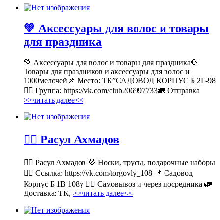
💚 Аксессуары для волос и товары
для праздника
💚 Аксессуары для волос и товары для праздника💎
Товары для праздников и аксессуары для волос и
1000мелочей📌 Место: ТК”САДОВОД КОРПУС Б 2Г-98
👉🏻 Группа: https://vk.com/club206997733🚛 Отправка
>>читать далее<<
💁‍♂ Расул Ахмадов
💁‍♂ Расул Ахмадов 💜 Носки, трусы, подарочные наборы
👉🏻 Ссылка: https://vk.com/torgovly_108 📌 Садовод
Корпус Б 1В 108у 🚶‍♂ Самовывоз и через посредника 🚛
Доставка: ТК,
>>читать далее<<