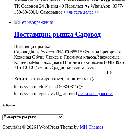
ТК Садовод 24 Линия 40 Павильон📲 WhatsApp: 8977-
159-89-69🚶‍♀ Самовывоз
>>читать далее<<
Поставщик рынка Садовод
Поставщик рынка
Садоводhttps://vk.com/id490068515Женская Брендовая
Кожаная Обувь.Люкса и Премиум класса.Уважаемые
КлиентыМы Находимся11 линия павильоны 80/828925-
716-10-10 ИсмаилС радостью ждём всех
________________________________________P.S.
Хотите рекламироваться, пишите тут!👉
https://vk.com/im?sel=-160360811👉
https://vk.com/postavsiki_sadovod
>>читать далее<<
Рубрики
Рубрики
Copyright © 2026 | WordPress Theme by
MH Themes