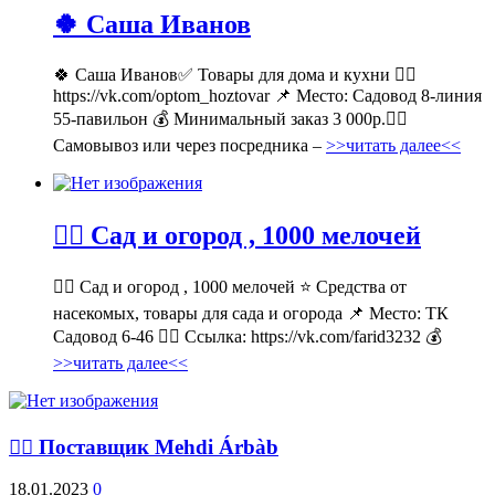
🍀 Саша Иванов
🍀 Саша Иванов✅ Товары для дома и кухни 👉🏻
https://vk.com/optom_hoztovar 📌 Место: Садовод 8-линия
55-павильон 💰 Минимальный заказ 3 000р.🚶‍♀
Самовывоз или через посредника –
>>читать далее<<
💁‍♂ Сад и огород , 1000 мелочей
💁‍♂ Сад и огород , 1000 мелочей ⭐ Средства от
насекомых, товары для сада и огорода 📌 Место: ТК
Садовод 6-46 👉🏻 Ссылка: https://vk.com/farid3232 💰
>>читать далее<<
💁‍♂ Поставщик Mehdi Árbàb
18.01.2023
0