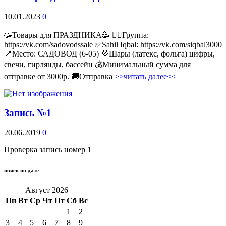
10.01.2023
0
🥳Товары для ПРАЗДНИКА🥳 👉🏻Группа:
https://vk.com/sadovodssale ✅Sahil Iqbal: https://vk.com/siqbal3000
📍Место: САДОВОД (6-05) 💜Шары (латекс, фольга) цифры,
свечи, гирлянды, бассейн 💰Минимальный сумма для
отправке от 3000р. 🚚Отправка
>>читать далее<<
Запись №1
20.06.2019
0
Проверка запись номер 1
поиск по дате
Август 2026
Пн
Вт
Ср
Чт
Пт
Сб
Вс
1
2
3
4
5
6
7
8
9