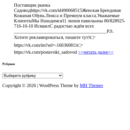
Поставщик рынка
Садоводhttps://vk.com/id490068515Женская Брендовая
Кожаная Обувь.Люкса и Премиум класса.Уважаемые
КлиентыМы Находимся11 линия павильоны 80/828925-
716-10-10 ИсмаилС радостью ждём всех
________________________________________P.S.
Хотите рекламироваться, пишите тут!👉
https://vk.com/im?sel=-160360811👉
https://vk.com/postavsiki_sadovod
>>читать далее<<
Рубрики
Рубрики
Copyright © 2026 | WordPress Theme by
MH Themes