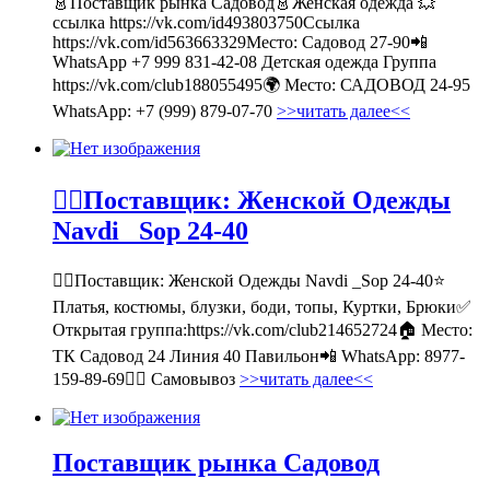
👗Поставщик рынка Садовод👗Женская одежда 💥
ссылка https://vk.com/id493803750Ссылка
https://vk.com/id563663329Место: Садовод 27-90📲
WhatsApp +7 999 831-42-08 Детская одежда Группа
https://vk.com/club188055495🌍 Место: САДОВОД 24-95
WhatsApp: +7 (999) 879-07-70
>>читать далее<<
💁‍♂Поставщик: Женской Одежды
Navdi _Sop 24-40
💁‍♂Поставщик: Женской Одежды Navdi _Sop 24-40⭐
Платья, костюмы, блузки, боди, топы, Куртки, Брюки✅
Открытая группа:https://vk.com/club214652724🏠 Место:
ТК Садовод 24 Линия 40 Павильон📲 WhatsApp: 8977-
159-89-69🚶‍♀ Самовывоз
>>читать далее<<
Поставщик рынка Садовод