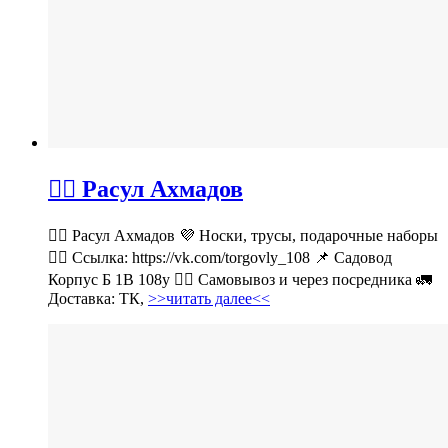
💁‍♂ Расул Ахмадов
💁‍♂ Расул Ахмадов 💜 Носки, трусы, подарочные наборы
👉🏻 Ссылка: https://vk.com/torgovly_108 📌 Садовод
Корпус Б 1В 108у 🚶‍♂ Самовывоз и через посредника 🚛
Доставка: ТК,
>>читать далее<<