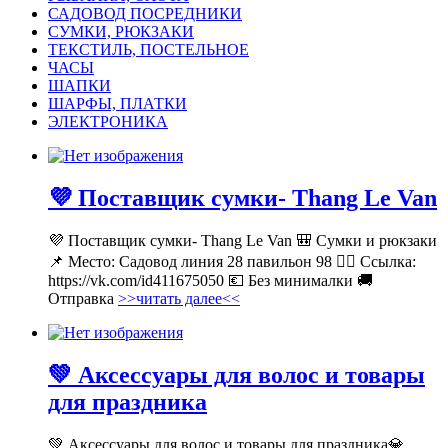
САДОВОД ПОСРЕДНИКИ
СУМКИ, РЮКЗАКИ
ТЕКСТИЛЬ, ПОСТЕЛЬНОЕ
ЧАСЫ
ШАПКИ
ШАРФЫ, ПЛАТКИ
ЭЛЕКТРОНИКА
💜 Поставщик сумки- Thang Le Van
💜 Поставщик сумки- Thang Le Van 🎒 Сумки и рюкзаки
📌 Место: Садовод линия 28 павильон 98 👉🏻 Ссылка:
https://vk.com/id411675050 💶 Без минималки 🚚
Отправка
>>читать далее<<
💚 Аксессуары для волос и товары
для праздника
💚 Аксессуары для волос и товары для праздника💎