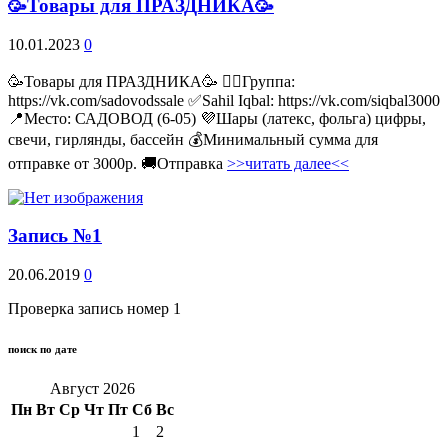
🥳Товары для ПРАЗДНИКА🥳
10.01.2023
0
🥳Товары для ПРАЗДНИКА🥳 👉🏻Группа:
https://vk.com/sadovodssale ✅Sahil Iqbal: https://vk.com/siqbal3000
📍Место: САДОВОД (6-05) 💜Шары (латекс, фольга) цифры,
свечи, гирлянды, бассейн 💰Минимальный сумма для
отправке от 3000р. 🚚Отправка
>>читать далее<<
Запись №1
20.06.2019
0
Проверка запись номер 1
поиск по дате
Август 2026
Пн
Вт
Ср
Чт
Пт
Сб
Вс
1
2