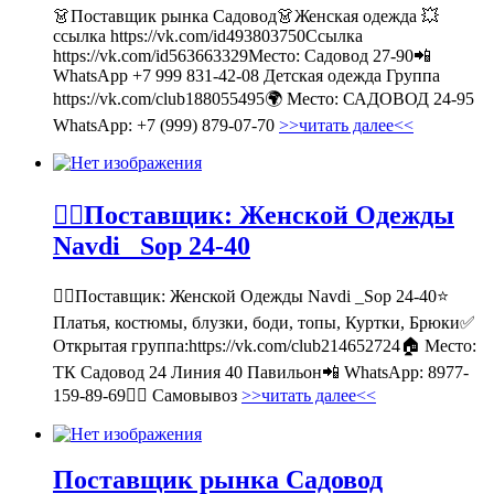
👗Поставщик рынка Садовод👗Женская одежда 💥
ссылка https://vk.com/id493803750Ссылка
https://vk.com/id563663329Место: Садовод 27-90📲
WhatsApp +7 999 831-42-08 Детская одежда Группа
https://vk.com/club188055495🌍 Место: САДОВОД 24-95
WhatsApp: +7 (999) 879-07-70
>>читать далее<<
💁‍♂Поставщик: Женской Одежды
Navdi _Sop 24-40
💁‍♂Поставщик: Женской Одежды Navdi _Sop 24-40⭐
Платья, костюмы, блузки, боди, топы, Куртки, Брюки✅
Открытая группа:https://vk.com/club214652724🏠 Место:
ТК Садовод 24 Линия 40 Павильон📲 WhatsApp: 8977-
159-89-69🚶‍♀ Самовывоз
>>читать далее<<
Поставщик рынка Садовод