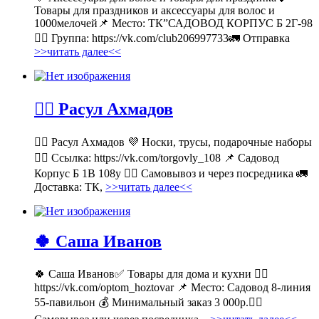
Товары для праздников и аксессуары для волос и
1000мелочей📌 Место: ТК”САДОВОД КОРПУС Б 2Г-98
👉🏻 Группа: https://vk.com/club206997733🚛 Отправка
>>читать далее<<
💁‍♂ Расул Ахмадов
💁‍♂ Расул Ахмадов 💜 Носки, трусы, подарочные наборы
👉🏻 Ссылка: https://vk.com/torgovly_108 📌 Садовод
Корпус Б 1В 108у 🚶‍♂ Самовывоз и через посредника 🚛
Доставка: ТК,
>>читать далее<<
🍀 Саша Иванов
🍀 Саша Иванов✅ Товары для дома и кухни 👉🏻
https://vk.com/optom_hoztovar 📌 Место: Садовод 8-линия
55-павильон 💰 Минимальный заказ 3 000р.🚶‍♀