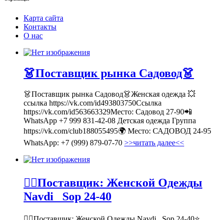
Карта сайта
Контакты
О нас
👗Поставщик рынка Садовод👗
👗Поставщик рынка Садовод👗Женская одежда 💥
ссылка https://vk.com/id493803750Ссылка
https://vk.com/id563663329Место: Садовод 27-90📲
WhatsApp +7 999 831-42-08 Детская одежда Группа
https://vk.com/club188055495🌍 Место: САДОВОД 24-95
WhatsApp: +7 (999) 879-07-70
>>читать далее<<
💁‍♂Поставщик: Женской Одежды
Navdi _Sop 24-40
💁‍♂Поставщик: Женской Одежды Navdi _Sop 24-40⭐