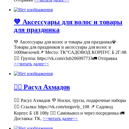
💚 Аксессуары для волос и товары
для праздника
💚 Аксессуары для волос и товары для праздника💎
Товары для праздников и аксессуары для волос и
1000мелочей📌 Место: ТК”САДОВОД КОРПУС Б 2Г-98
👉🏻 Группа: https://vk.com/club206997733🚛 Отправка
>>читать далее<<
💁‍♂ Расул Ахмадов
💁‍♂ Расул Ахмадов 💜 Носки, трусы, подарочные наборы
👉🏻 Ссылка: https://vk.com/torgovly_108 📌 Садовод
Корпус Б 1В 108у 🚶‍♂ Самовывоз и через посредника 🚛
Доставка: ТК,
>>читать далее<<