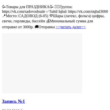
🥳Товары для ПРАЗДНИКА🥳 👉🏻Группа:
https://vk.com/sadovodssale ✅Sahil Iqbal: https://vk.com/siqbal3000
📍Место: САДОВОД (6-05) 💜Шары (латекс, фольга) цифры,
свечи, гирлянды, бассейн 💰Минимальный сумма для
отправке от 3000р. 🚚Отправка
>>читать далее<<
Запись №1