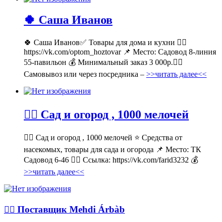
🍀 Саша Иванов
🍀 Саша Иванов✅ Товары для дома и кухни 👉🏻
https://vk.com/optom_hoztovar 📌 Место: Садовод 8-линия
55-павильон 💰 Минимальный заказ 3 000р.🚶‍♀
Самовывоз или через посредника –
>>читать далее<<
💁‍♂ Сад и огород , 1000 мелочей
💁‍♂ Сад и огород , 1000 мелочей ⭐ Средства от
насекомых, товары для сада и огорода 📌 Место: ТК
Садовод 6-46 👉🏻 Ссылка: https://vk.com/farid3232 💰
>>читать далее<<
💁‍♂ Поставщик Mehdi Árbàb