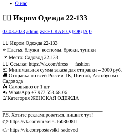
О нас
💁‍♂ Икром Одежда 22-133
03.03.2023
admin
ЖЕНСКАЯ ОДЕЖДА
0
💁‍♂ Икром Одежда 22-133
⭐ Платья, блузки, костюмы, брюки, туники
📌 Место: Садовод 22-133
👉🏻 Ссылка: https://vk.com/dress___fashion
💶 Минимальная сумма заказа для отправки – 3000 руб.
🚚 Отправка по всей России ТК, Почтой, Автобусом с
Садовода
🛵 Самовывоз от 1 шт.
📲 WhatsApp +7 977 553-68-06
👚Категория ЖЕНСКАЯ ОДЕЖДА
________________________________________
P.S. Хотите рекламироваться, пишите тут!
👉 https://vk.com/im?sel=-160360811
👉 https://vk.com/postavsiki_sadovod