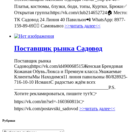
Платья, костюмы, блузки, боди, топы, Куртки, Брюки✅
Открытая группа:https://vk.com/club214652724🏠 Место:
ТК Садовод 24 Линия 40 Павильон📲 WhatsApp: 8977-
159-89-69🚶‍♀ Самовывоз
>>читать далее<<
Поставщик рынка Садовод
Поставщик рынка
Садоводhttps://vk.com/id490068515Женская Брендовая
Кожаная Обувь.Люкса и Премиум класса.Уважаемые
КлиентыМы Находимся11 линия павильоны 80/828925-
716-10-10 ИсмаилС радостью ждём всех
________________________________________P.S.
Хотите рекламироваться, пишите тут!👉
https://vk.com/im?sel=-160360811👉
https://vk.com/postavsiki_sadovod
>>читать далее<<
Рубрики
Рубрики