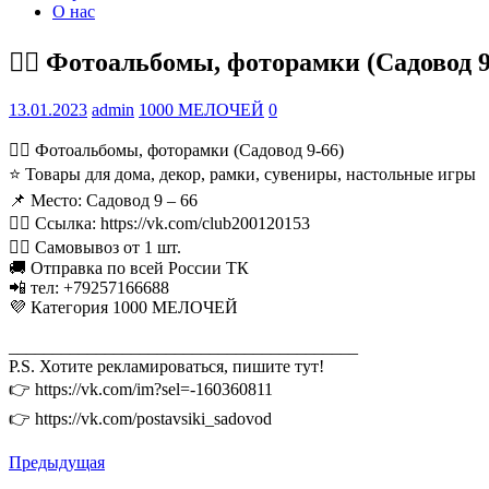
О нас
💁‍♂ Фотоальбомы, фоторамки (Садовод 9
13.01.2023
admin
1000 МЕЛОЧЕЙ
0
💁‍♂ Фотоальбомы, фоторамки (Садовод 9-66)
⭐ Товары для дома, декор, рамки, сувениры, настольные игры
📌 Место: Садовод 9 – 66
👉🏻 Ссылка: https://vk.com/club200120153
🏃‍♂ Самовывоз от 1 шт.
🚚 Отправка по всей России ТК
📲 тел: +79257166688
💜 Категория 1000 МЕЛОЧЕЙ
________________________________________
P.S. Хотите рекламироваться, пишите тут!
👉 https://vk.com/im?sel=-160360811
👉 https://vk.com/postavsiki_sadovod
Предыдущая