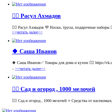
💁‍♂ Расул Ахмадов
💁‍♂ Расул Ахмадов 💜 Носки, трусы, подарочные наборы 👉
>>читать далее<<
🍀 Саша Иванов
🍀 Саша Иванов✅ Товары для дома и кухни 👉🏻 https://v
–
>>читать далее<<
💁‍♂ Сад и огород , 1000 мелочей
💁‍♂ Сад и огород , 1000 мелочей ⭐ Средства от насекомых,