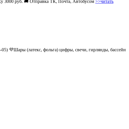
вку 3000 руб. 🚚 Отправка ТК, Почта, Автобусом
>>читать
6-05) 💜Шары (латекс, фольга) цифры, свечи, гирлянды, бассейн