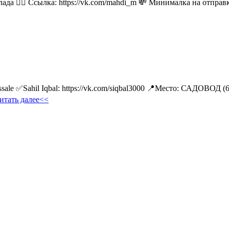
лада 👉🏻 Ссылка: https://vk.com/mahdi_m 💸 Минималка на отпра
ale ✅Sahil Iqbal: https://vk.com/siqbal3000 📍Место: САДОВОД (
итать далее<<