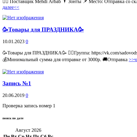
💁‍♂ Поставщик Mehdi Árbàb 🌂 Зонты 📌 Место: Отправка со ск
далее<<
🥳Товары для ПРАЗДНИКА🥳
10.01.2023
0
🥳Товары для ПРАЗДНИКА🥳 👉🏻Группа: https://vk.com/sadovodss
💰Минимальный сумма для отправке от 3000р. 🚚Отправка
>>ч
Запись №1
20.06.2019
0
Проверка запись номер 1
поиск по дате
Август 2026
Пн
Вт
Ср
Чт
Пт
Сб
Вс