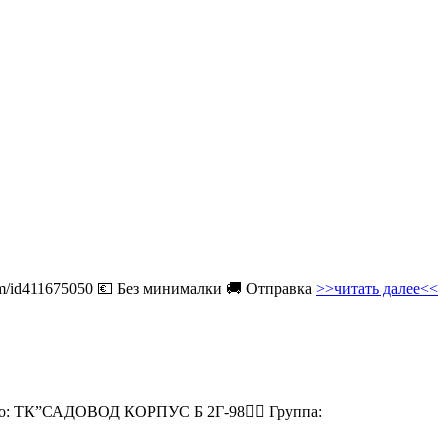
com/id411675050 💶 Без минималки 🚚 Отправка
>>читать далее<<
есто: ТК”САДОВОД КОРПУС Б 2Г-98👉🏻 Группа: