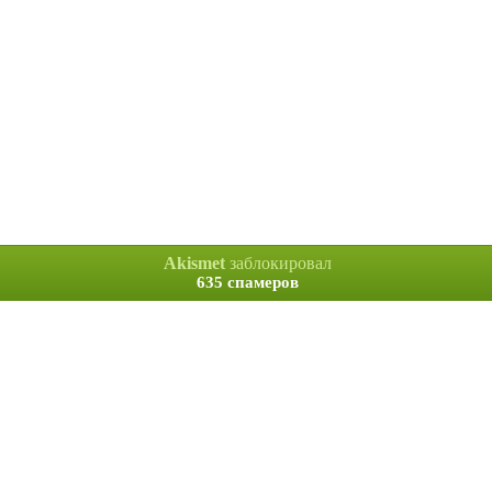
Akismet
заблокировал
635 спамеров