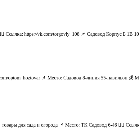
🏻 Ссылка: https://vk.com/torgovly_108 📌 Садовод Корпус Б 1В 1
k.com/optom_hoztovar 📌 Место: Садовод 8-линия 55-павильон 💰 
 товары для сада и огорода 📌 Место: ТК Садовод 6-46 👉🏻 Ссылка: