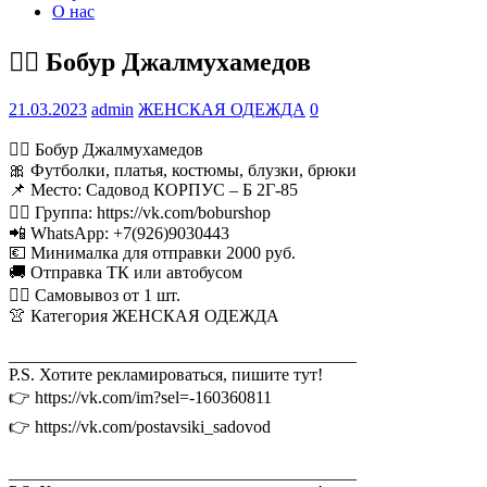
О нас
💁‍♂ Бобур Джалмухамедов
21.03.2023
admin
ЖЕНСКАЯ ОДЕЖДА
0
💁‍♂ Бобур Джалмухамедов
🎀 Футболки, платья, костюмы, блузки, брюки
📌 Место: Садовод КОРПУС – Б 2Г-85
👉🏻 Группа: https://vk.com/boburshop
📲 WhatsApp: +7(926)9030443
💶 Минималка для отправки 2000 руб.
🚚 Отправка ТК или автобусом
🚶‍♂ Самовывоз от 1 шт.
👚 Категория ЖЕНСКАЯ ОДЕЖДА
________________________________________
P.S. Хотите рекламироваться, пишите тут!
👉 https://vk.com/im?sel=-160360811
👉 https://vk.com/postavsiki_sadovod
________________________________________