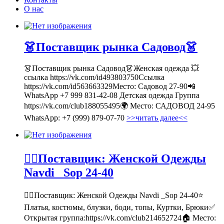
О нас
👗Поставщик рынка Садовод👗
👗Поставщик рынка Садовод👗Женская одежда 💥
ссылка https://vk.com/id493803750Ссылка
https://vk.com/id563663329Место: Садовод 27-90📲
WhatsApp +7 999 831-42-08 Детская одежда Группа
https://vk.com/club188055495🌍 Место: САДОВОД 24-95
WhatsApp: +7 (999) 879-07-70
>>читать далее<<
💁‍♂Поставщик: Женской Одежды
Navdi _Sop 24-40
💁‍♂Поставщик: Женской Одежды Navdi _Sop 24-40⭐
Платья, костюмы, блузки, боди, топы, Куртки, Брюки✅
Открытая группа:https://vk.com/club214652724🏠 Место: