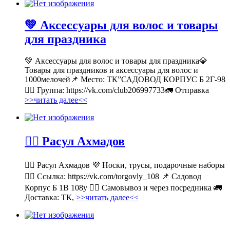
💚 Аксессуары для волос и товары
для праздника
💚 Аксессуары для волос и товары для праздника💎
Товары для праздников и аксессуары для волос и
1000мелочей📌 Место: ТК”САДОВОД КОРПУС Б 2Г-98
👉🏻 Группа: https://vk.com/club206997733🚛 Отправка
>>читать далее<<
💁‍♂ Расул Ахмадов
💁‍♂ Расул Ахмадов 💜 Носки, трусы, подарочные наборы
👉🏻 Ссылка: https://vk.com/torgovly_108 📌 Садовод
Корпус Б 1В 108у 🚶‍♂ Самовывоз и через посредника 🚛
Доставка: ТК,
>>читать далее<<