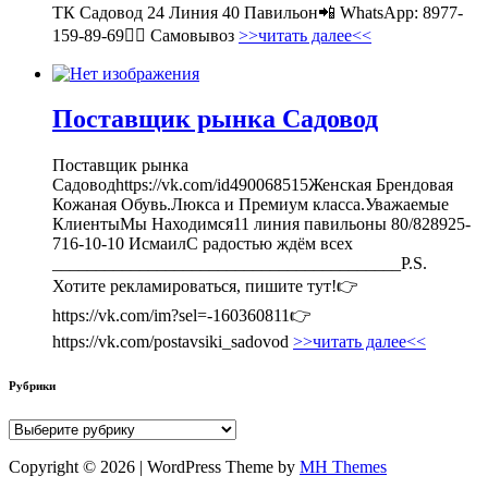
ТК Садовод 24 Линия 40 Павильон📲 WhatsApp: 8977-
159-89-69🚶‍♀ Самовывоз
>>читать далее<<
Поставщик рынка Садовод
Поставщик рынка
Садоводhttps://vk.com/id490068515Женская Брендовая
Кожаная Обувь.Люкса и Премиум класса.Уважаемые
КлиентыМы Находимся11 линия павильоны 80/828925-
716-10-10 ИсмаилС радостью ждём всех
________________________________________P.S.
Хотите рекламироваться, пишите тут!👉
https://vk.com/im?sel=-160360811👉
https://vk.com/postavsiki_sadovod
>>читать далее<<
Рубрики
Рубрики
Copyright © 2026 | WordPress Theme by
MH Themes