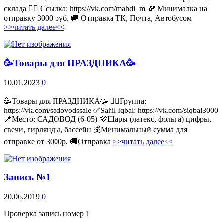
склада 👉🏻 Ссылка: https://vk.com/mahdi_m 💸 Минималка на
отправку 3000 руб. 🚚 Отправка ТК, Почта, Автобусом
>>читать далее<<
🥳Товары для ПРАЗДНИКА🥳
10.01.2023
0
🥳Товары для ПРАЗДНИКА🥳 👉🏻Группа:
https://vk.com/sadovodssale ✅Sahil Iqbal: https://vk.com/siqbal3000
📍Место: САДОВОД (6-05) 💜Шары (латекс, фольга) цифры,
свечи, гирлянды, бассейн 💰Минимальный сумма для
отправке от 3000р. 🚚Отправка
>>читать далее<<
Запись №1
20.06.2019
0
Проверка запись номер 1