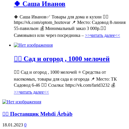
🍀 Саша Иванов
🍀 Саша Иванов✅ Товары для дома и кухни 👉🏻
https://vk.com/optom_hoztovar 📌 Место: Садовод 8-линия
55-павильон 💰 Минимальный заказ 3 000р.🚶‍♀
Самовывоз или через посредника –
>>читать далее<<
💁‍♂ Сад и огород , 1000 мелочей
💁‍♂ Сад и огород , 1000 мелочей ⭐ Средства от
насекомых, товары для сада и огорода 📌 Место: ТК
Садовод 6-46 👉🏻 Ссылка: https://vk.com/farid3232 💰
>>читать далее<<
💁‍♂ Поставщик Mehdi Árbàb
18.01.2023
0