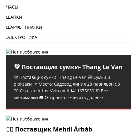
ЧАСЫ
ШАПКИ
ШАРФЫ, ПЛАТКИ
ЭЛЕКТРОНИКА
💜 Поставщик сумки- Thang Le Van
💜 Поставщик сумки- Thang Le Van 🎒 Сумки и
рюкзаки 📌 Место: Садовод линия 28 павильон 98
👉🏻 Ссылка: https://vk.com/id411675050 💶 Без
минималки 🚚 Отправка
>>читать далее<<
💁‍♂ Поставщик Mehdi Árbàb