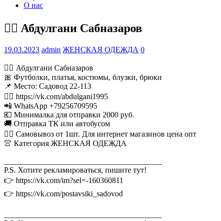
О нас
💁‍♂ Абдулгани Сабназаров
19.03.2023
admin
ЖЕНСКАЯ ОДЕЖДА
0
💁‍♂ Абдулгани Сабназаров
🎀 Футболки, платья, костюмы, блузки, брюки
📌 Место: Садовод 22-113
👉🏻 https://vk.com/abdulgani1995
📲 WhatsApp +79256709595
💶 Минималка для отправки 2000 руб.
🚚 Отправка ТК или автобусом
🏃‍♂ Самовывоз от 1шт. Для интернет магазинов цена опт
👚 Категория ЖЕНСКАЯ ОДЕЖДА
________________________________________
P.S. Хотите рекламироваться, пишите тут!
👉 https://vk.com/im?sel=-160360811
👉 https://vk.com/postavsiki_sadovod
________________________________________