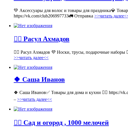
💚 Аксессуары для волос и товары для праздника💎 Тов
https://vk.com/club206997733🚛 Отправка
>>читать далее<
💁‍♂ Расул Ахмадов
💁‍♂ Расул Ахмадов 💜 Носки, трусы, подарочные наборы 👉
>>читать далее<<
🍀 Саша Иванов
🍀 Саша Иванов✅ Товары для дома и кухни 👉🏻 https://v
–
>>читать далее<<
💁‍♂ Сад и огород , 1000 мелочей