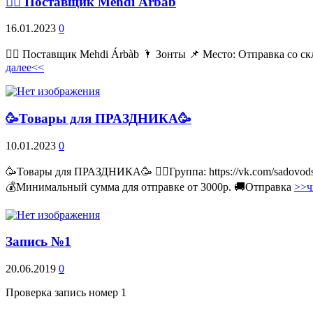
💁‍♂ Поставщик Mehdi Árbàb
16.01.2023
0
💁‍♂ Поставщик Mehdi Árbàb 🌂 Зонты 📌 Место: Отправка со ск
далее<<
🥳Товары для ПРАЗДНИКА🥳
10.01.2023
0
🥳Товары для ПРАЗДНИКА🥳 👉🏻Группа: https://vk.com/sadovodss
💰Минимальный сумма для отправке от 3000р. 🚚Отправка
>>ч
Запись №1
20.06.2019
0
Проверка запись номер 1