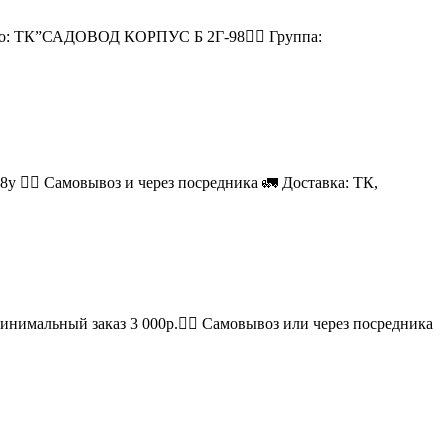
есто: ТК”САДОВОД КОРПУС Б 2Г-98👉🏻 Группа:
08у 🚶‍♂ Самовывоз и через посредника 🚛 Доставка: ТК,
Минимальный заказ 3 000р.🚶‍♀ Самовывоз или через посредника