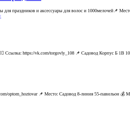
ары для праздников и аксессуары для волос и 1000мелочей📌 М
<
🏻 Ссылка: https://vk.com/torgovly_108 📌 Садовод Корпус Б 1В 1
k.com/optom_hoztovar 📌 Место: Садовод 8-линия 55-павильон 💰 