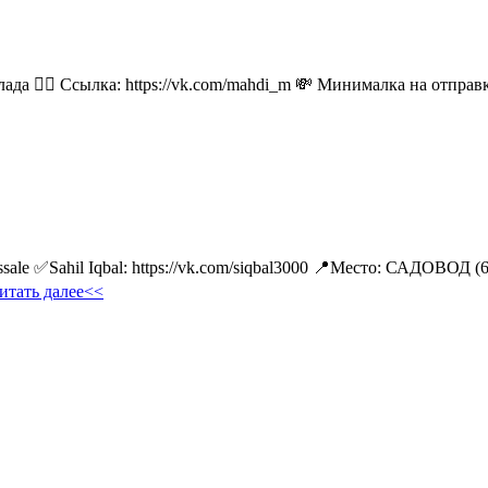
лада 👉🏻 Ссылка: https://vk.com/mahdi_m 💸 Минималка на отпра
ale ✅Sahil Iqbal: https://vk.com/siqbal3000 📍Место: САДОВОД (
итать далее<<