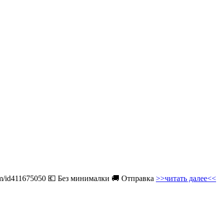
com/id411675050 💶 Без минималки 🚚 Отправка
>>читать далее<<