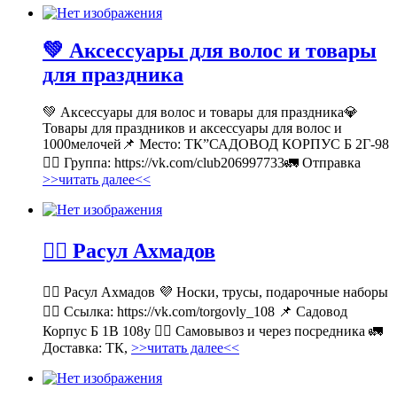
💚 Аксессуары для волос и товары
для праздника
💚 Аксессуары для волос и товары для праздника💎
Товары для праздников и аксессуары для волос и
1000мелочей📌 Место: ТК”САДОВОД КОРПУС Б 2Г-98
👉🏻 Группа: https://vk.com/club206997733🚛 Отправка
>>читать далее<<
💁‍♂ Расул Ахмадов
💁‍♂ Расул Ахмадов 💜 Носки, трусы, подарочные наборы
👉🏻 Ссылка: https://vk.com/torgovly_108 📌 Садовод
Корпус Б 1В 108у 🚶‍♂ Самовывоз и через посредника 🚛
Доставка: ТК,
>>читать далее<<