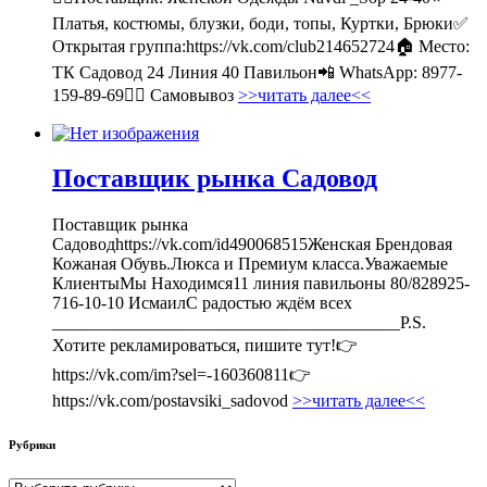
Платья, костюмы, блузки, боди, топы, Куртки, Брюки✅
Открытая группа:https://vk.com/club214652724🏠 Место:
ТК Садовод 24 Линия 40 Павильон📲 WhatsApp: 8977-
159-89-69🚶‍♀ Самовывоз
>>читать далее<<
Поставщик рынка Садовод
Поставщик рынка
Садоводhttps://vk.com/id490068515Женская Брендовая
Кожаная Обувь.Люкса и Премиум класса.Уважаемые
КлиентыМы Находимся11 линия павильоны 80/828925-
716-10-10 ИсмаилС радостью ждём всех
________________________________________P.S.
Хотите рекламироваться, пишите тут!👉
https://vk.com/im?sel=-160360811👉
https://vk.com/postavsiki_sadovod
>>читать далее<<
Рубрики
Рубрики