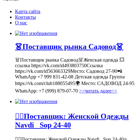
Карта сайта
Контакты
О нас
👗Поставщик рынка Садовод👗
👗Поставщик рынка Садовод👗Женская одежда 💥
ссылка https://vk.com/id493803750Ссылка
https://vk.com/id563663329Место: Садовод 27-90📲
WhatsApp +7 999 831-42-08 Детская одежда Группа
https://vk.com/club188055495🌍 Место: САДОВОД 24-95
WhatsApp: +7 (999) 879-07-70
>>читать далее<<
💁‍♂Поставщик: Женской Одежды
Navdi _Sop 24-40
💁‍♂Поставщик: Женской Одежды Navdi _Sop 24-40⭐