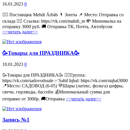
16.01.2023
0
💁‍♂ Поставщик Mehdi Árbàb 🌂 Зонты 📌 Место: Отправка со
склада 👉🏻 Ссылка: https://vk.com/mahdi_m 💸 Минималка на
отправку 3000 руб. 🚚 Отправка ТК, Почта, Автобусом
>>читать далее<<
🥳Товары для ПРАЗДНИКА🥳
10.01.2023
0
🥳Товары для ПРАЗДНИКА🥳 👉🏻Группа:
https://vk.com/sadovodssale ✅Sahil Iqbal: https://vk.com/siqbal3000
📍Место: САДОВОД (6-05) 💜Шары (латекс, фольга) цифры,
свечи, гирлянды, бассейн 💰Минимальный сумма для
отправке от 3000р. 🚚Отправка
>>читать далее<<
Запись №1