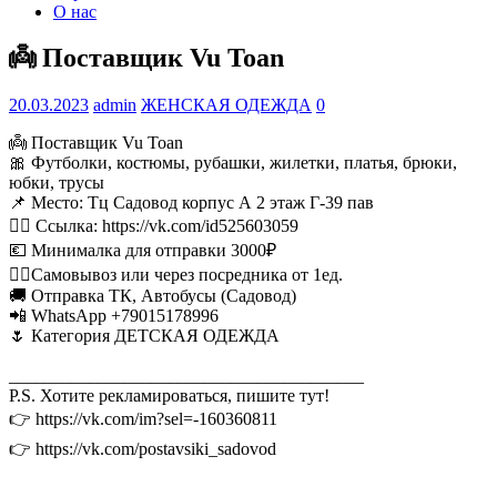
О нас
👼 Поставщик Vu Toan
20.03.2023
admin
ЖЕНСКАЯ ОДЕЖДА
0
👼 Поставщик Vu Toan
🎀 Футболки, костюмы, рубашки, жилетки, платья, брюки,
юбки, трусы
📌 Место: Тц Садовод корпус А 2 этаж Г-39 пав
👉🏻 Ссылка: https://vk.com/id525603059
💶 Минималка для отправки 3000₽
🚶‍♂Самовывоз или через посредника от 1ед.
🚚 Отправка ТК, Автобусы (Садовод)
📲 WhatsApp +79015178996
🌷 Категория ДЕТСКАЯ ОДЕЖДА
________________________________________
P.S. Хотите рекламироваться, пишите тут!
👉 https://vk.com/im?sel=-160360811
👉 https://vk.com/postavsiki_sadovod
________________________________________