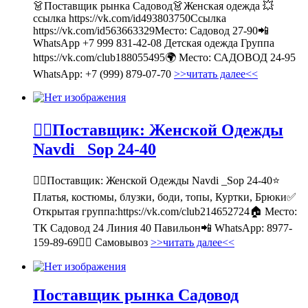
👗Поставщик рынка Садовод👗Женская одежда 💥
ссылка https://vk.com/id493803750Ссылка
https://vk.com/id563663329Место: Садовод 27-90📲
WhatsApp +7 999 831-42-08 Детская одежда Группа
https://vk.com/club188055495🌍 Место: САДОВОД 24-95
WhatsApp: +7 (999) 879-07-70
>>читать далее<<
💁‍♂Поставщик: Женской Одежды
Navdi _Sop 24-40
💁‍♂Поставщик: Женской Одежды Navdi _Sop 24-40⭐
Платья, костюмы, блузки, боди, топы, Куртки, Брюки✅
Открытая группа:https://vk.com/club214652724🏠 Место:
ТК Садовод 24 Линия 40 Павильон📲 WhatsApp: 8977-
159-89-69🚶‍♀ Самовывоз
>>читать далее<<
Поставщик рынка Садовод