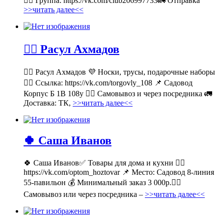
👉🏻 Группа: https://vk.com/club206997733🚛 Отправка
>>читать далее<<
💁‍♂ Расул Ахмадов
💁‍♂ Расул Ахмадов 💜 Носки, трусы, подарочные наборы
👉🏻 Ссылка: https://vk.com/torgovly_108 📌 Садовод
Корпус Б 1В 108у 🚶‍♂ Самовывоз и через посредника 🚛
Доставка: ТК,
>>читать далее<<
🍀 Саша Иванов
🍀 Саша Иванов✅ Товары для дома и кухни 👉🏻
https://vk.com/optom_hoztovar 📌 Место: Садовод 8-линия
55-павильон 💰 Минимальный заказ 3 000р.🚶‍♀
Самовывоз или через посредника –
>>читать далее<<