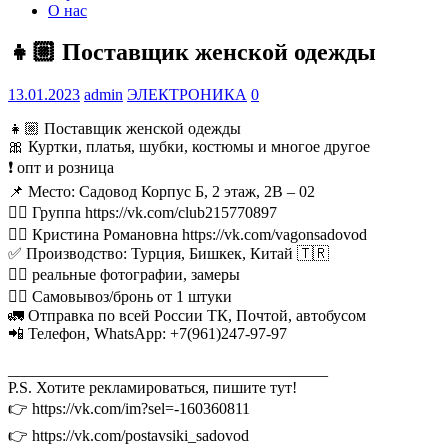
О нас
👧🏼 Поставщик женской одежды
13.01.2023
admin
ЭЛЕКТРОНИКА
0
👧🏼 Поставщик женской одежды
🎀 Куртки, платья, шубки, костюмы и многое другое
❗ опт и розница
📌 Место: Садовод Корпус Б, 2 этаж, 2В – 02
👉🏼 Группа https://vk.com/club215770897
👉🏼 Кристина Романовна https://vk.com/vagonsadovod
✅ Производство: Турция, Бишкек, Китай 🇹🇷
👌🏻 реальные фотографии, замеры
🚶‍♂ Самовывоз/бронь от 1 штуки
🚛 Отправка по всей России ТК, Почтой, автобусом
📲 Телефон, WhatsApp: +7(961)247-97-97
________________________________________
P.S. Хотите рекламироваться, пишите тут!
👉 https://vk.com/im?sel=-160360811
👉 https://vk.com/postavsiki_sadovod