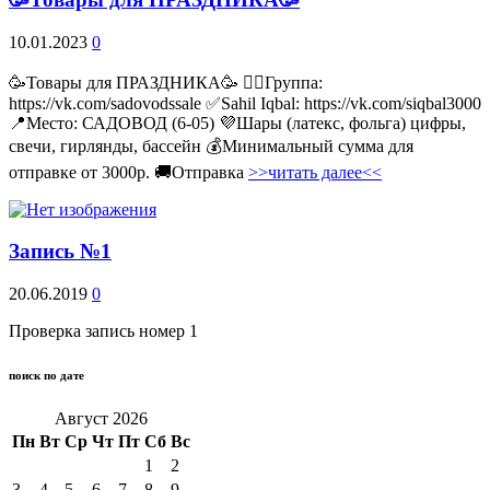
10.01.2023
0
🥳Товары для ПРАЗДНИКА🥳 👉🏻Группа:
https://vk.com/sadovodssale ✅Sahil Iqbal: https://vk.com/siqbal3000
📍Место: САДОВОД (6-05) 💜Шары (латекс, фольга) цифры,
свечи, гирлянды, бассейн 💰Минимальный сумма для
отправке от 3000р. 🚚Отправка
>>читать далее<<
Запись №1
20.06.2019
0
Проверка запись номер 1
поиск по дате
Август 2026
Пн
Вт
Ср
Чт
Пт
Сб
Вс
1
2
3
4
5
6
7
8
9