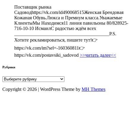
Поставщик рынка
Садоводhttps://vk.com/id490068515Женская Брендовая
Кожаная Обувь.Люкса и Премиум класса.Уважаемые
КлиентыМы Находимся11 линия павильоны 80/828925-
716-10-10 ИсмаилС радостью ждём всех
________________________________________P.S.
Хотите рекламироваться, пишите тут!👉
https://vk.com/im?sel=-160360811👉
https://vk.com/postavsiki_sadovod
>>читать далее<<
Рубрики
Рубрики
Copyright © 2026 | WordPress Theme by
MH Themes