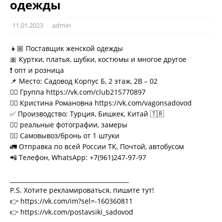
одежды
11.01.2023
admin
👧🏼 Поставщик женской одежды
🎀 Куртки, платья, шубки, костюмы и многое другое
❗ опт и розница
📌 Место: Садовод Корпус Б, 2 этаж, 2В – 02
👉🏼 Группа https://vk.com/club215770897
👉🏼 Кристина Романовна https://vk.com/vagonsadovod
✅ Производство: Турция, Бишкек, Китай 🇹🇷
👌🏻 реальные фотографии, замеры
🚶‍♂ Самовывоз/бронь от 1 штуки
🚛 Отправка по всей России ТК, Почтой, автобусом
📲 Телефон, WhatsApp: +7(961)247-97-97
________________________________________
P.S. Хотите рекламироваться, пишите тут!
👉 https://vk.com/im?sel=-160360811
👉 https://vk.com/postavsiki_sadovod