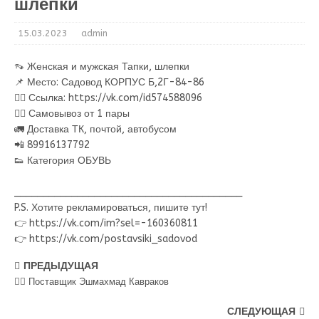
шлепки
15.03.2023
admin
👡 Женская и мужская Тапки, шлепки
📌 Место: Садовод КОРПУС Б,2Г-84-86
👉🏻 Ссылка: https://vk.com/id574588096
🚶‍♂ Самовывоз от 1 пары
🚛 Доставка ТК, почтой, автобусом
📲 89916137792
👟 Категория ОБУВЬ
________________________________________
P.S. Хотите рекламироваться, пишите тут!
👉 https://vk.com/im?sel=-160360811
👉 https://vk.com/postavsiki_sadovod
ПРЕДЫДУЩАЯ
💁‍♂ Поставщик Эшмахмад Кавраков
СЛЕДУЮЩАЯ