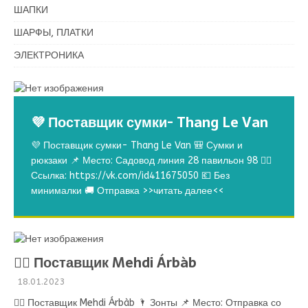
ШАПКИ
ШАРФЫ, ПЛАТКИ
ЭЛЕКТРОНИКА
💜 Поставщик сумки- Thang Le Van
💜 Поставщик сумки- Thang Le Van 🎒 Сумки и
рюкзаки 📌 Место: Садовод линия 28 павильон 98 👉🏻
Ссылка: https://vk.com/id411675050 💶 Без
минималки 🚚 Отправка
>>читать далее<<
💁‍♂ Поставщик Mehdi Árbàb
18.01.2023
💁‍♂ Поставщик Mehdi Árbàb 🌂 Зонты 📌 Место: Отправка со