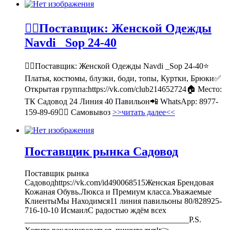
💁‍♂Поставщик: Женской Одежды
Navdi _Sop 24-40
💁‍♂Поставщик: Женской Одежды Navdi _Sop 24-40⭐
Платья, костюмы, блузки, боди, топы, Куртки, Брюки✅
Открытая группа:https://vk.com/club214652724🏠 Место:
ТК Садовод 24 Линия 40 Павильон📲 WhatsApp: 8977-
159-89-69🚶‍♀ Самовывоз
>>читать далее<<
Поставщик рынка Садовод
Поставщик рынка
Садоводhttps://vk.com/id490068515Женская Брендовая
Кожаная Обувь.Люкса и Премиум класса.Уважаемые
КлиентыМы Находимся11 линия павильоны 80/828925-
716-10-10 ИсмаилС радостью ждём всех
________________________________________P.S.