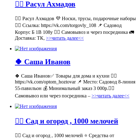
💁‍♂ Расул Ахмадов
💁‍♂ Расул Ахмадов 💜 Носки, трусы, подарочные наборы
👉🏻 Ссылка: https://vk.com/torgovly_108 📌 Садовод
Корпус Б 1В 108у 🚶‍♂ Самовывоз и через посредника 🚛
Доставка: ТК,
>>читать далее<<
🍀 Саша Иванов
🍀 Саша Иванов✅ Товары для дома и кухни 👉🏻
https://vk.com/optom_hoztovar 📌 Место: Садовод 8-линия
55-павильон 💰 Минимальный заказ 3 000р.🚶‍♀
Самовывоз или через посредника –
>>читать далее<<
💁‍♂ Сад и огород , 1000 мелочей
💁‍♂ Сад и огород , 1000 мелочей ⭐ Средства от