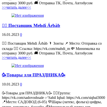
отправку 3000 руб. 🚚 Отправка ТК, Почта, Автобусом
>>читать далее<<
💁‍♂ Поставщик Mehdi Árbàb
16.01.2023
0
💁‍♂ Поставщик Mehdi Árbàb 🌂 Зонты 📌 Место: Отправка со
склада 👉🏻 Ссылка: https://vk.com/mahdi_m 💸 Минималка на
отправку 3000 руб. 🚚 Отправка ТК, Почта, Автобусом
>>читать далее<<
🥳Товары для ПРАЗДНИКА🥳
10.01.2023
0
🥳Товары для ПРАЗДНИКА🥳 👉🏻Группа:
https://vk.com/sadovodssale ✅Sahil Iqbal: https://vk.com/siqbal3000
📍Место: САДОВОД (6-05) 💜Шары (латекс, фольга) цифры,
свечи, гирлянды, бассейн 💰Минимальный сумма для