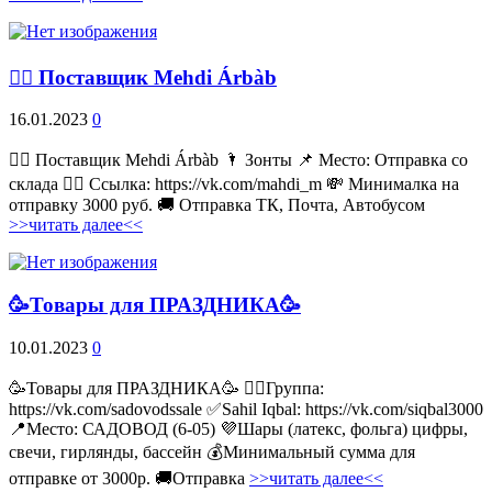
💁‍♂ Поставщик Mehdi Árbàb
16.01.2023
0
💁‍♂ Поставщик Mehdi Árbàb 🌂 Зонты 📌 Место: Отправка со
склада 👉🏻 Ссылка: https://vk.com/mahdi_m 💸 Минималка на
отправку 3000 руб. 🚚 Отправка ТК, Почта, Автобусом
>>читать далее<<
🥳Товары для ПРАЗДНИКА🥳
10.01.2023
0
🥳Товары для ПРАЗДНИКА🥳 👉🏻Группа:
https://vk.com/sadovodssale ✅Sahil Iqbal: https://vk.com/siqbal3000
📍Место: САДОВОД (6-05) 💜Шары (латекс, фольга) цифры,
свечи, гирлянды, бассейн 💰Минимальный сумма для
отправке от 3000р. 🚚Отправка
>>читать далее<<