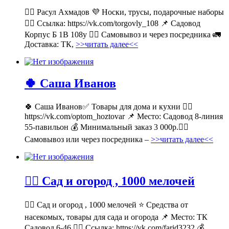
💁‍♂ Расул Ахмадов 💜 Носки, трусы, подарочные наборы
👉🏻 Ссылка: https://vk.com/torgovly_108 📌 Садовод
Корпус Б 1В 108у 🚶‍♂ Самовывоз и через посредника 🚛
Доставка: ТК,
>>читать далее<<
🍀 Саша Иванов
🍀 Саша Иванов✅ Товары для дома и кухни 👉🏻
https://vk.com/optom_hoztovar 📌 Место: Садовод 8-линия
55-павильон 💰 Минимальный заказ 3 000р.🚶‍♀
Самовывоз или через посредника –
>>читать далее<<
💁‍♂ Сад и огород , 1000 мелочей
💁‍♂ Сад и огород , 1000 мелочей ⭐ Средства от
насекомых, товары для сада и огорода 📌 Место: ТК
Садовод 6-46 👉🏻 Ссылка: https://vk.com/farid3232 💰