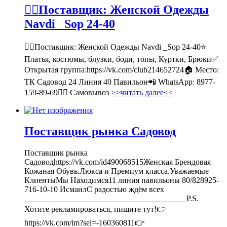
💁‍♂Поставщик: Женской Одежды
Navdi _Sop 24-40
💁‍♂Поставщик: Женской Одежды Navdi _Sop 24-40⭐
Платья, костюмы, блузки, боди, топы, Куртки, Брюки✅
Открытая группа:https://vk.com/club214652724🏠 Место:
ТК Садовод 24 Линия 40 Павильон📲 WhatsApp: 8977-
159-89-69🚶‍♀ Самовывоз
>>читать далее<<
Поставщик рынка Садовод
Поставщик рынка
Садоводhttps://vk.com/id490068515Женская Брендовая
Кожаная Обувь.Люкса и Премиум класса.Уважаемые
КлиентыМы Находимся11 линия павильоны 80/828925-
716-10-10 ИсмаилС радостью ждём всех
________________________________________P.S.
Хотите рекламироваться, пишите тут!👉
https://vk.com/im?sel=-160360811👉