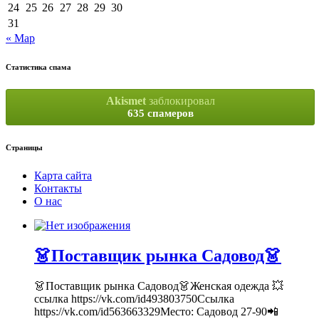
24
25
26
27
28
29
30
31
« Мар
Статистика спама
Akismet
заблокировал
635 спамеров
Страницы
Карта сайта
Контакты
О нас
👗Поставщик рынка Садовод👗
👗Поставщик рынка Садовод👗Женская одежда 💥
ссылка https://vk.com/id493803750Ссылка
https://vk.com/id563663329Место: Садовод 27-90📲