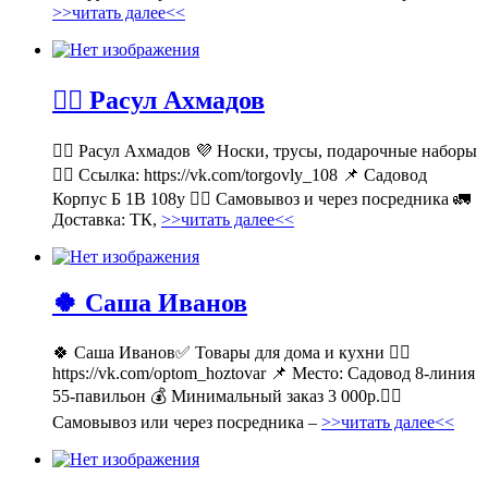
>>читать далее<<
💁‍♂ Расул Ахмадов
💁‍♂ Расул Ахмадов 💜 Носки, трусы, подарочные наборы
👉🏻 Ссылка: https://vk.com/torgovly_108 📌 Садовод
Корпус Б 1В 108у 🚶‍♂ Самовывоз и через посредника 🚛
Доставка: ТК,
>>читать далее<<
🍀 Саша Иванов
🍀 Саша Иванов✅ Товары для дома и кухни 👉🏻
https://vk.com/optom_hoztovar 📌 Место: Садовод 8-линия
55-павильон 💰 Минимальный заказ 3 000р.🚶‍♀
Самовывоз или через посредника –
>>читать далее<<