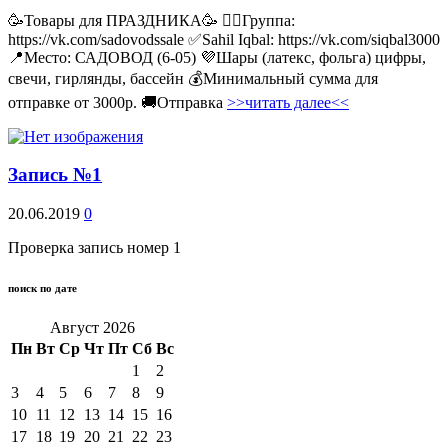
🥳Товары для ПРАЗДНИКА🥳 👉🏻Группа:
https://vk.com/sadovodssale ✅Sahil Iqbal: https://vk.com/siqbal3000
📍Место: САДОВОД (6-05) 💜Шары (латекс, фольга) цифры,
свечи, гирлянды, бассейн 💰Минимальный сумма для
отправке от 3000р. 🚚Отправка
>>читать далее<<
Запись №1
20.06.2019
0
Проверка запись номер 1
поиск по дате
Август 2026
Пн
Вт
Ср
Чт
Пт
Сб
Вс
1
2
3
4
5
6
7
8
9
10
11
12
13
14
15
16
17
18
19
20
21
22
23