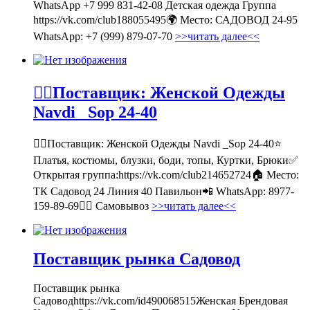
WhatsApp +7 999 831-42-08 Детская одежда Группа
https://vk.com/club188055495🌍 Место: САДОВОД 24-95
WhatsApp: +7 (999) 879-07-70
>>читать далее<<
💁‍♂Поставщик: Женской Одежды
Navdi _Sop 24-40
💁‍♂Поставщик: Женской Одежды Navdi _Sop 24-40⭐
Платья, костюмы, блузки, боди, топы, Куртки, Брюки✅
Открытая группа:https://vk.com/club214652724🏠 Место:
ТК Садовод 24 Линия 40 Павильон📲 WhatsApp: 8977-
159-89-69🚶‍♀ Самовывоз
>>читать далее<<
Поставщик рынка Садовод
Поставщик рынка
Садоводhttps://vk.com/id490068515Женская Брендовая