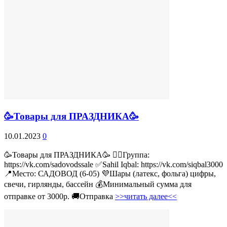
🥳Товары для ПРАЗДНИКА🥳
10.01.2023
0
🥳Товары для ПРАЗДНИКА🥳 👉🏻Группа:
https://vk.com/sadovodssale ✅Sahil Iqbal: https://vk.com/siqbal3000
📍Место: САДОВОД (6-05) 💜Шары (латекс, фольга) цифры,
свечи, гирлянды, бассейн 💰Минимальный сумма для
отправке от 3000р. 🚚Отправка
>>читать далее<<