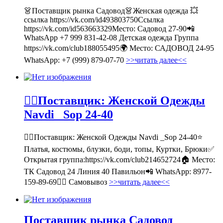
👗Поставщик рынка Садовод👗Женская одежда 💥
ссылка https://vk.com/id493803750Ссылка
https://vk.com/id563663329Место: Садовод 27-90📲
WhatsApp +7 999 831-42-08 Детская одежда Группа
https://vk.com/club188055495🌍 Место: САДОВОД 24-95
WhatsApp: +7 (999) 879-07-70
>>читать далее<<
💁‍♂Поставщик: Женской Одежды
Navdi _Sop 24-40
💁‍♂Поставщик: Женской Одежды Navdi _Sop 24-40⭐
Платья, костюмы, блузки, боди, топы, Куртки, Брюки✅
Открытая группа:https://vk.com/club214652724🏠 Место:
ТК Садовод 24 Линия 40 Павильон📲 WhatsApp: 8977-
159-89-69🚶‍♀ Самовывоз
>>читать далее<<
Поставщик рынка Садовод