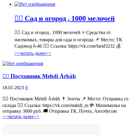
💁‍♂ Сад и огород , 1000 мелочей
💁‍♂ Сад и огород , 1000 мелочей ⭐ Средства от
насекомых, товары для сада и огорода 📌 Место: ТК
Садовод 6-46 👉🏻 Ссылка: https://vk.com/farid3232 💰
>>читать далее<<
💁‍♂ Поставщик Mehdi Árbàb
18.01.2023
0
💁‍♂ Поставщик Mehdi Árbàb 🌂 Зонты 📌 Место: Отправка со
склада 👉🏻 Ссылка: https://vk.com/mahdi_m 💸 Минималка на
отправку 3000 руб. 🚚 Отправка ТК, Почта, Автобусом
>>читать далее<<