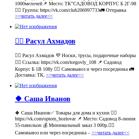
1000мелочей📌 Место: ТК”САДОВОД КОРПУС Б 2Г-98
👉🏻 Группа: https://vk.com/club206997733🚛 Отправка
>>читать далее<<
💁‍♂ Расул Ахмадов
💁‍♂ Расул Ахмадов 💜 Носки, трусы, подарочные наборы
👉🏻 Ссылка: https://vk.com/torgovly_108 📌 Садовод
Корпус Б 1В 108у 🚶‍♂ Самовывоз и через посредника 🚛
Доставка: ТК,
>>читать далее<<
🍀 Саша Иванов
🍀 Саша Иванов✅ Товары для дома и кухни 👉🏻
https://vk.com/optom_hoztovar 📌 Место: Садовод 8-линия
55-павильон 💰 Минимальный заказ 3 000р.🚶‍♀
Самовывоз или через посредника –
>>читать далее<<