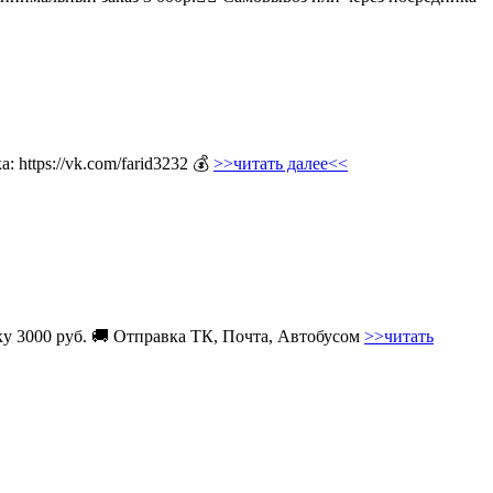
 https://vk.com/farid3232 💰
>>читать далее<<
вку 3000 руб. 🚚 Отправка ТК, Почта, Автобусом
>>читать