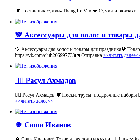
💜 Поставщик сумки- Thang Le Van 🎒 Сумки и рюкзаки 📌
💚 Аксессуары для волос и товары 
💚 Аксессуары для волос и товары для праздника💎 Тов
https://vk.com/club206997733🚛 Отправка
>>читать далее<
💁‍♂ Расул Ахмадов
💁‍♂ Расул Ахмадов 💜 Носки, трусы, подарочные наборы 👉
>>читать далее<<
🍀 Саша Иванов
🍀 Саша Иванов✅ Товары для дома и кухни 👉🏻 https://v