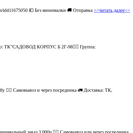
com/id411675050 💶 Без минималки 🚚 Отправка
>>читать далее<<
есто: ТК”САДОВОД КОРПУС Б 2Г-98👉🏻 Группа:
08у 🚶‍♂ Самовывоз и через посредника 🚛 Доставка: ТК,
Минимальный заказ 3 000р.🚶‍♀ Самовывоз или через посредника