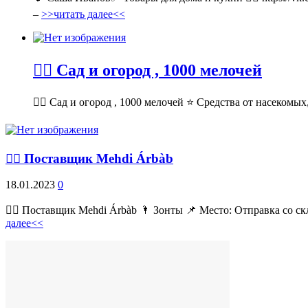
–
>>читать далее<<
💁‍♂ Сад и огород , 1000 мелочей
💁‍♂ Сад и огород , 1000 мелочей ⭐ Средства от насекомых,
💁‍♂ Поставщик Mehdi Árbàb
18.01.2023
0
💁‍♂ Поставщик Mehdi Árbàb 🌂 Зонты 📌 Место: Отправка со ск
далее<<