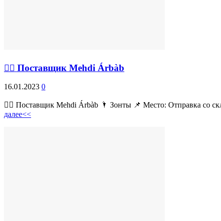
💁‍♂ Поставщик Mehdi Árbàb
16.01.2023
0
💁‍♂ Поставщик Mehdi Árbàb 🌂 Зонты 📌 Место: Отправка со ск
далее<<