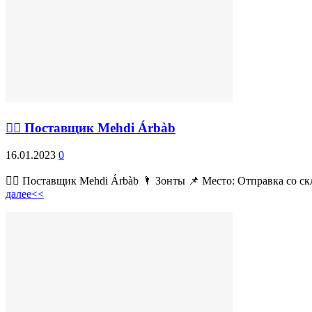
💁‍♂ Поставщик Mehdi Árbàb
16.01.2023
0
💁‍♂ Поставщик Mehdi Árbàb 🌂 Зонты 📌 Место: Отправка со ск
далее<<