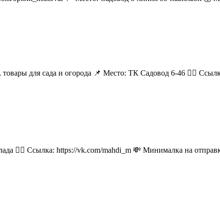
 товары для сада и огорода 📌 Место: ТК Садовод 6-46 👉🏻 Ссылка:
лада 👉🏻 Ссылка: https://vk.com/mahdi_m 💸 Минималка на отпра