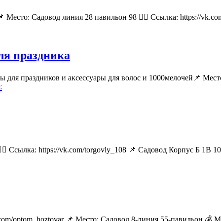
 Место: Садовод линия 28 павильон 98 👉🏻 Ссылка: https://vk.
для праздника
ары для праздников и аксессуары для волос и 1000мелочей📌 М
<
🏻 Ссылка: https://vk.com/torgovly_108 📌 Садовод Корпус Б 1В 1
k.com/optom_hoztovar 📌 Место: Садовод 8-линия 55-павильон 💰 