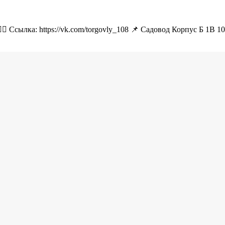
🏻 Ссылка: https://vk.com/torgovly_108 📌 Садовод Корпус Б 1В 1