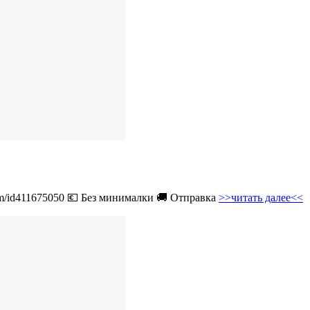
com/id411675050 💶 Без минималки 🚚 Отправка
>>читать далее<<