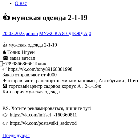
О нас
👍 мужская одежда 2-1-19
20.03.2023
admin
МУЖСКАЯ ОДЕЖДА
0
👍 мужская одежда 2-1-19
🎄Толик Нгуен
☎ заказ ватсап
⃣+79998668666 Толик
✅ https://vk.com/tony89168381998
Заказ отправляют от 4000
✈ отправляют транспортными компаниями , Автобусами , Поч
🏨 торговый центр садовод корпус А . 2-1-19ж
Категория мужская одежда
________________________________________
P.S. Хотите рекламироваться, пишите тут!
👉 https://vk.com/im?sel=-160360811
👉 https://vk.com/postavsiki_sadovod
Предыдущая