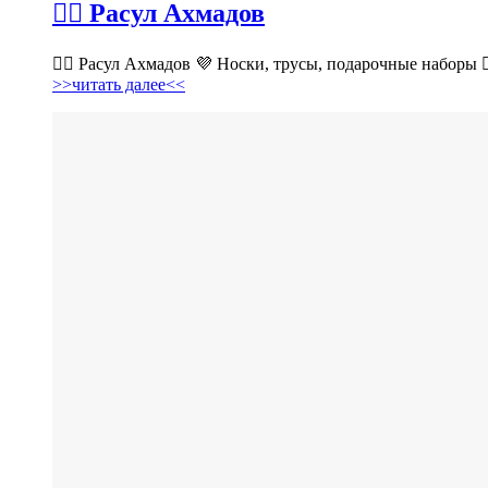
💁‍♂ Расул Ахмадов
💁‍♂ Расул Ахмадов 💜 Носки, трусы, подарочные наборы 👉
>>читать далее<<