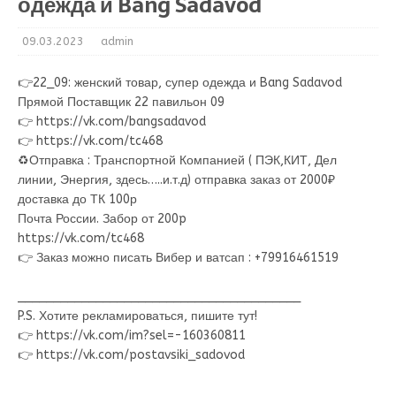
одежда и Bang Sadavod
09.03.2023
admin
👉22_09: женский товар, супер одежда и Bang Sadavod
Прямой Поставщик 22 павильон 09
👉 https://vk.com/bangsadavod
👉 https://vk.com/tc468
♻Отправка : Транспортной Компанией ( ПЭК,КИТ, Дел
линии, Энергия, здесь…..и.т.д) отправка заказ от 2000₽
доставка до ТК 100р
Почта России. Забор от 200p
https://vk.com/tc468
👉 Заказ можно писать Вибер и ватсап : +79916461519
________________________________________
P.S. Хотите рекламироваться, пишите тут!
👉 https://vk.com/im?sel=-160360811
👉 https://vk.com/postavsiki_sadovod
________________________________________