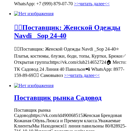
WhatsApp: +7 (999) 879-07-70
>>читать далее<<
💁‍♂Поставщик: Женской Одежды
Navdi _Sop 24-40
💁‍♂Поставщик: Женской Одежды Navdi _Sop 24-40⭐
Платья, костюмы, блузки, боди, топы, Куртки, Брюки✅
Открытая группа:https://vk.com/club214652724🏠 Место:
ТК Садовод 24 Линия 40 Павильон📲 WhatsApp: 8977-
159-89-69🚶‍♀ Самовывоз
>>читать далее<<
Поставщик рынка Садовод
Поставщик рынка
Садоводhttps://vk.com/id490068515Женская Брендовая
Кожаная Обувь.Люкса и Премиум класса.Уважаемые
КлиентыМы Находимся11 линия павильоны 80/828925-