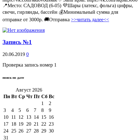
📍Место: САДОВОД (6-05) 💜Шары (латекс, фольга) цифры,
свечи, гирлянды, бассейн 💰Минимальный сумма для
отправке от 3000р. 🚚Отправка
>>читать далее<<
Запись №1
20.06.2019
0
Проверка запись номер 1
поиск по дате
Август 2026
Пн
Вт
Ср
Чт
Пт
Сб
Вс
1
2
3
4
5
6
7
8
9
10
11
12
13
14
15
16
17
18
19
20
21
22
23
24
25
26
27
28
29
30
31