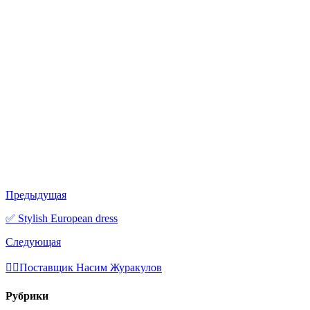
Предыдущая
✅ Stylish European dress
Следующая
💁‍♂Поставщик Насим Журакулов
Рубрики