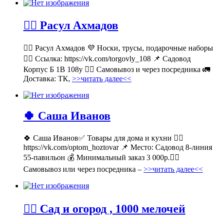
💁‍♂ Расул Ахмадов
💁‍♂ Расул Ахмадов 💜 Носки, трусы, подарочные наборы
👉🏻 Ссылка: https://vk.com/torgovly_108 📌 Садовод
Корпус Б 1В 108у 🚶‍♂ Самовывоз и через посредника 🚛
Доставка: ТК,
>>читать далее<<
🍀 Саша Иванов
🍀 Саша Иванов✅ Товары для дома и кухни 👉🏻
https://vk.com/optom_hoztovar 📌 Место: Садовод 8-линия
55-павильон 💰 Минимальный заказ 3 000р.🚶‍♀
Самовывоз или через посредника –
>>читать далее<<
💁‍♂ Сад и огород , 1000 мелочей