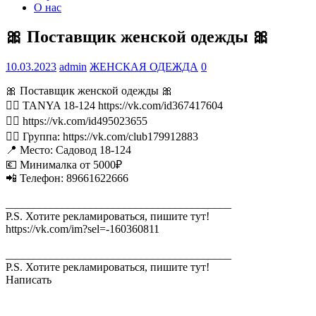
О нас
🎀 Поставщик женской одежды 🎀
10.03.2023
admin
ЖЕНСКАЯ ОДЕЖДА
0
🎀 Поставщик женской одежды 🎀
👉🏻 TANYA 18-124 https://vk.com/id367417604
👉🏻 https://vk.com/id495023655
👉🏻 Группа: https://vk.com/club179912883
📍 Место: Садовод 18-124
💶 Минималка от 5000₽
📲 Телефон: 89661622666
________________________________________
P.S. Хотите рекламироваться, пишите тут!
https://vk.com/im?sel=-160360811
________________________________________
P.S. Хотите рекламироваться, пишите тут!
Написать