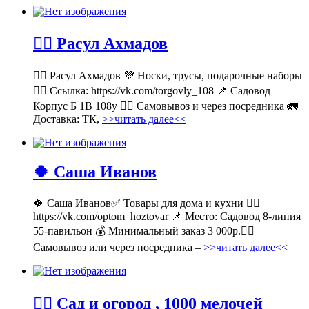
💁‍♂ Расул Ахмадов
💁‍♂ Расул Ахмадов 💜 Носки, трусы, подарочные наборы
👉🏻 Ссылка: https://vk.com/torgovly_108 📌 Садовод
Корпус Б 1В 108у 🚶‍♂ Самовывоз и через посредника 🚛
Доставка: ТК,
>>читать далее<<
🍀 Саша Иванов
🍀 Саша Иванов✅ Товары для дома и кухни 👉🏻
https://vk.com/optom_hoztovar 📌 Место: Садовод 8-линия
55-павильон 💰 Минимальный заказ 3 000р.🚶‍♀
Самовывоз или через посредника –
>>читать далее<<
💁‍♂ Сад и огород , 1000 мелочей