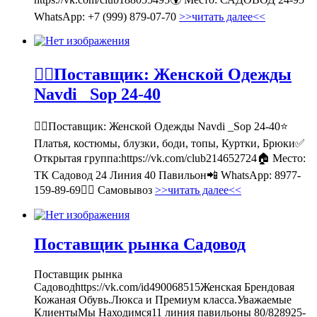
WhatsApp: +7 (999) 879-07-70
>>читать далее<<
💁‍♂Поставщик: Женской Одежды
Navdi _Sop 24-40
💁‍♂Поставщик: Женской Одежды Navdi _Sop 24-40⭐
Платья, костюмы, блузки, боди, топы, Куртки, Брюки✅
Открытая группа:https://vk.com/club214652724🏠 Место:
ТК Садовод 24 Линия 40 Павильон📲 WhatsApp: 8977-
159-89-69🚶‍♀ Самовывоз
>>читать далее<<
Поставщик рынка Садовод
Поставщик рынка
Садоводhttps://vk.com/id490068515Женская Брендовая
Кожаная Обувь.Люкса и Премиум класса.Уважаемые
КлиентыМы Находимся11 линия павильоны 80/828925-