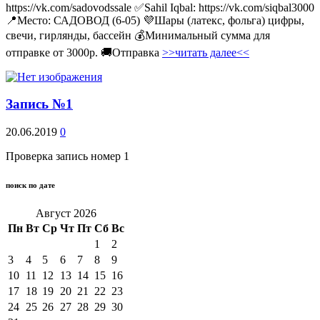
https://vk.com/sadovodssale ✅Sahil Iqbal: https://vk.com/siqbal3000
📍Место: САДОВОД (6-05) 💜Шары (латекс, фольга) цифры,
свечи, гирлянды, бассейн 💰Минимальный сумма для
отправке от 3000р. 🚚Отправка
>>читать далее<<
Запись №1
20.06.2019
0
Проверка запись номер 1
поиск по дате
Август 2026
Пн
Вт
Ср
Чт
Пт
Сб
Вс
1
2
3
4
5
6
7
8
9
10
11
12
13
14
15
16
17
18
19
20
21
22
23
24
25
26
27
28
29
30