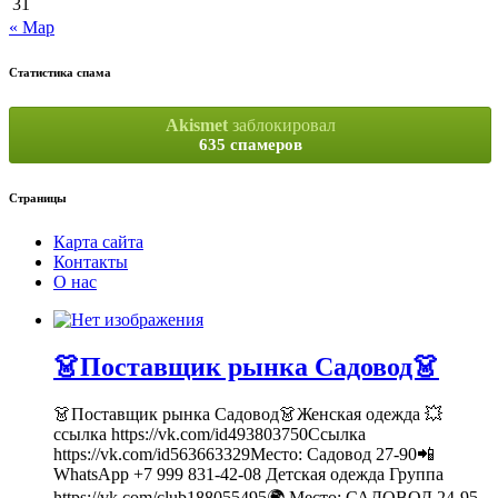
31
« Мар
Статистика спама
Akismet
заблокировал
635 спамеров
Страницы
Карта сайта
Контакты
О нас
👗Поставщик рынка Садовод👗
👗Поставщик рынка Садовод👗Женская одежда 💥
ссылка https://vk.com/id493803750Ссылка
https://vk.com/id563663329Место: Садовод 27-90📲
WhatsApp +7 999 831-42-08 Детская одежда Группа
https://vk.com/club188055495🌍 Место: САДОВОД 24-95