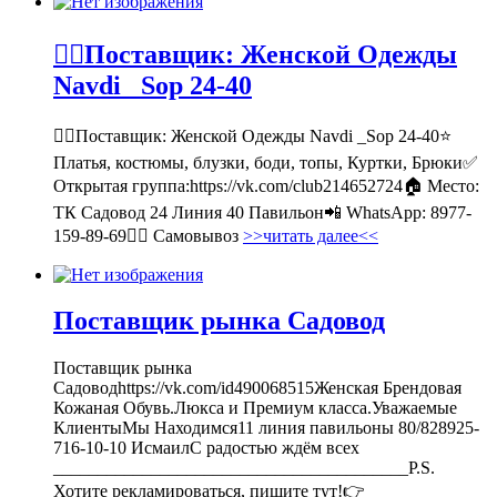
💁‍♂Поставщик: Женской Одежды
Navdi _Sop 24-40
💁‍♂Поставщик: Женской Одежды Navdi _Sop 24-40⭐
Платья, костюмы, блузки, боди, топы, Куртки, Брюки✅
Открытая группа:https://vk.com/club214652724🏠 Место:
ТК Садовод 24 Линия 40 Павильон📲 WhatsApp: 8977-
159-89-69🚶‍♀ Самовывоз
>>читать далее<<
Поставщик рынка Садовод
Поставщик рынка
Садоводhttps://vk.com/id490068515Женская Брендовая
Кожаная Обувь.Люкса и Премиум класса.Уважаемые
КлиентыМы Находимся11 линия павильоны 80/828925-
716-10-10 ИсмаилС радостью ждём всех
________________________________________P.S.
Хотите рекламироваться, пишите тут!👉