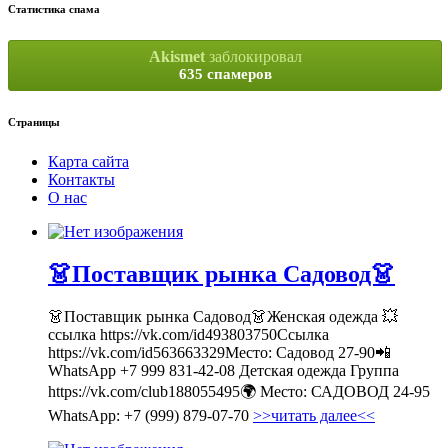
Статистика спама
Akismet
заблокировал
635 спамеров
Страницы
Карта сайта
Контакты
О нас
👗Поставщик рынка Садовод👗
👗Поставщик рынка Садовод👗Женская одежда 💥
ссылка https://vk.com/id493803750Ссылка
https://vk.com/id563663329Место: Садовод 27-90📲
WhatsApp +7 999 831-42-08 Детская одежда Группа
https://vk.com/club188055495🌍 Место: САДОВОД 24-95
WhatsApp: +7 (999) 879-07-70
>>читать далее<<