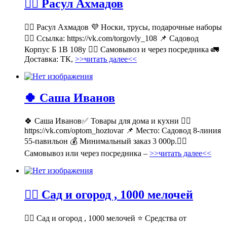
💁‍♂ Расул Ахмадов
💁‍♂ Расул Ахмадов 💜 Носки, трусы, подарочные наборы
👉🏻 Ссылка: https://vk.com/torgovly_108 📌 Садовод
Корпус Б 1В 108у 🚶‍♂ Самовывоз и через посредника 🚛
Доставка: ТК,
>>читать далее<<
🍀 Саша Иванов
🍀 Саша Иванов✅ Товары для дома и кухни 👉🏻
https://vk.com/optom_hoztovar 📌 Место: Садовод 8-линия
55-павильон 💰 Минимальный заказ 3 000р.🚶‍♀
Самовывоз или через посредника –
>>читать далее<<
💁‍♂ Сад и огород , 1000 мелочей
💁‍♂ Сад и огород , 1000 мелочей ⭐ Средства от