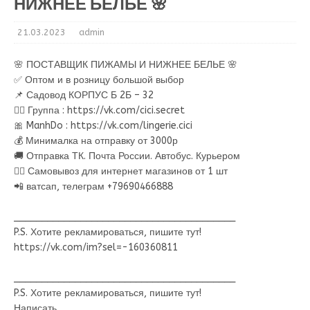
НИЖНЕЕ БЕЛЬЕ 🌸
21.03.2023
admin
🌸 ПОСТАВЩИК ПИЖАМЫ И НИЖНЕЕ БЕЛЬЕ 🌸
✅ Оптом и в розницу большой выбор
📌 Садовод КОРПУС Б 2Б – 32
👉🏻 Группа : https://vk.com/cici.secret
🎀 ManhDo : https://vk.com/lingerie.cici
💰 Минималка на отправку от 3000р
🚚 Отправка ТК. Почта России. Автобус. Курьером
🚶‍♂ Самовывоз для интернет магазинов от 1 шт
📲 ватсап, телеграм +79690466888
________________________________________
P.S. Хотите рекламироваться, пишите тут!
https://vk.com/im?sel=-160360811
________________________________________
P.S. Хотите рекламироваться, пишите тут!
Написать