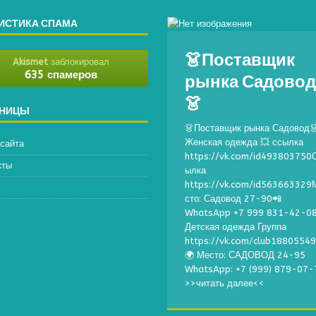
ИСТИКА СПАМА
👗Поставщик
Akismet
заблокировал
рынка Садово
635 спамеров
👗
АНИЦЫ
👗Поставщик рынка Садовод
Женская одежда 💥 ссылка
 сайта
https://vk.com/id493803750
кты
ылка
https://vk.com/id563663329
сто: Садовод 27-90📲
WhatsApp +7 999 831-42-0
Детская одежда Группа
https://vk.com/club1880554
🌍 Место: САДОВОД 24-95
WhatsApp: +7 (999) 879-07-
>>читать далее<<