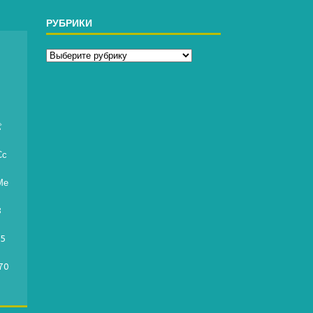
РУБРИКИ
д

Сс
Ме
8
95
70