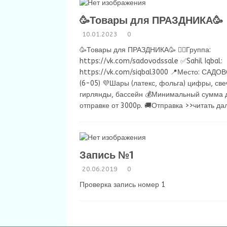
🥳Товары для ПРАЗДНИКА🥳
10.01.2023
0
🥳Товары для ПРАЗДНИКА🥳 👉🏻Группа:
https://vk.com/sadovodssale ✅Sahil Iqbal:
https://vk.com/siqbal3000 📍Место: САДО
(6-05) 💜Шары (латекс, фольга) цифры, све
гирлянды, бассейн 💰Минимальный сумма 
отправке от 3000р. 🚚Отправка
>>читать да
Запись №1
20.06.2019
0
Проверка запись номер 1