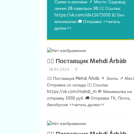
Сумки и рюкзаки 📌 Место: Садовод
линия 28 павильон 98 👉🏻 Ссылка:
https://vk.com/id411675050 💶 Без
минималки 🚚 Отправка
>>читать
далее<<
💁‍♂ Поставщик Mehdi Árbàb
18.01.2023
0
💁‍♂ Поставщик Mehdi Árbàb 🌂 Зонты 📌 Мест
Отправка со склада 👉🏻 Ссылка:
https://vk.com/mahdi_m 💸 Минималка на
отправку 3000 руб. 🚚 Отправка ТК, Почта,
Автобусом
>>читать далее<<