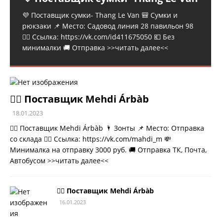
💜 Поставщик сумки- Thang Le Van 🎒 Сумки и
рюкзаки 📌 Место: Садовод линия 28 павильон 98
👉🏻 Ссылка: https://vk.com/id411675050 💶 Без
минималки 🚚 Отправка
>>читать далее<<
💁‍♂ Поставщик Mehdi Árbàb
18.01.2023
💁‍♂ Поставщик Mehdi Árbàb 🌂 Зонты 📌 Место: Отправка
со склада 👉🏻 Ссылка: https://vk.com/mahdi_m 💸
Минималка на отправку 3000 руб. 🚚 Отправка ТК, Почта,
Автобусом
>>читать далее<<
💁‍♂ Поставщик Mehdi Árbàb
16.01.2023